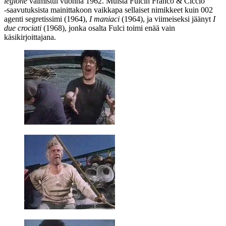
legione
valmistui vuonna 1962. Muista Fulcin Franco & Ciccio
‑saavutuksista mainittakoon vaikkapa sellaiset nimikkeet kuin 002
agenti segretissimi (1964),
I maniaci
(1964), ja viimeiseksi jäänyt
I
due crociati
(1968), jonka osalta Fulci toimi enää vain
käsikirjoittajana.