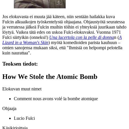
Jos elokuvasta ei muuta jää käteen, niin sentään hailakka kuva
Fulcin alkuaikojen työskentelystä ohjaajana. Ohjaustyötä seuratessa
ja verratessa jälkeä Fulcin muihin töihin ei yhteyksiä juurikaan tahdo
löytyä. Vaikea tätä edes on uskoa Fulci-elokuvaksi. Vuonna 1971
Fulci siirtyikin (onneksi!)
Una lucertola con la pelle di donna
n (
A
Lizard in a Woman's Skin
) myötä komedioiden parista kauhuun –
omien sanojensa mukaan siksi, että
"Ihmisiä on helpompi pelotella
kuin naurattaa"
.
Teoksen tiedot:
How We Stole the Atomic Bomb
Elokuvan muut nimet
Comment nous avons volé la bombe atomique
Ohjaaja
Lucio Fulci
Käsikirjoittaja