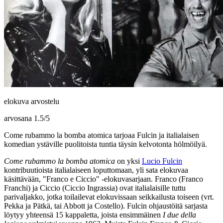
elokuva arvostelu
arvosana
1.5
/
5
Come rubammo la bomba atomica tarjoaa Fulcin ja italialaisen
komedian ystäville puolitoista tuntia täysin kelvotonta hölmöilyä.
Come rubammo la bomba atomica
on yksi
Lucio Fulcin
kontribuutioista italialaiseen loputtomaan, yli sata elokuvaa
käsittävään, "Franco e Ciccio" ‑elokuvasarjaan. Franco (
Franco
Franchi
) ja Ciccio (
Ciccio Ingrassia
) ovat italialaisille tuttu
parivaljakko, jotka toilailevat elokuvissaan seikkailusta toiseen (vrt.
Pekka ja Pätkä, tai Abbott ja Costello). Fulcin ohjaustöitä sarjasta
löytyy yhteensä 15 kappaletta, joista ensimmäinen
I due della