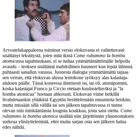
Arvostelukappaleena toiminut versio elokuvasta ei valitettavasti
sisältänyt tekstitystä, joten mitä ikinä
Come rubammo la bomba
atomica
ssa tapahtuukaan, ei se italiaa ymmärtämättömälle helpolla
avaudu – teoksen sisältämä mahdollinen huumori kun lepää lähinnä
puhtaasti sanailun varassa. Juonesta dialogia ymmärtämättä tajuaa
sen verran, että elokuvan alussa lentokone syöksyy alas kalastaja-
aluksen päälle. Tässä koneessa ilmeisesti on, tai oli, atomipommi,
koska kalastajat Franco ja Ciccio otetaan kuulusteltaviksi ja
"la
bomba atomicaa"
hoetaan ahkerasti. Elokuvan viime hetkillä
livahdetaankin yhtäkkiä Egyptiin herättelemään muumiota henkiin,
mutta missään sillä välillä tai sen jälkeen tapahtuvassa ei tunnu
olevan niin minkäänlaista loogista koukkua, josta saisi otetta.
Come
rubammo la bomba atomica
sisältää niin järjettömän yliannostuksen
surkeaa ylinäyttelemistä, ettei muita sarjan osia sen jälkeen halua
edes nähdä.