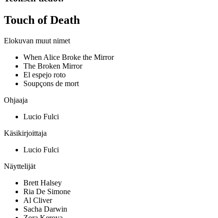
Touch of Death
Elokuvan muut nimet
When Alice Broke the Mirror
The Broken Mirror
El espejo roto
Soupçons de mort
Ohjaaja
Lucio Fulci
Käsikirjoittaja
Lucio Fulci
Näyttelijät
Brett Halsey
Ria De Simone
Al Cliver
Sacha Darwin
Zora Kerova