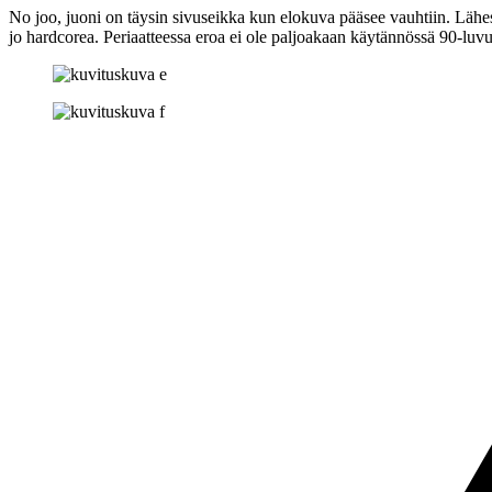
No joo, juoni on täysin sivuseikka kun elokuva pääsee vauhtiin. Läh
jo hardcorea. Periaatteessa eroa ei ole paljoakaan käytännössä 90‑luvul