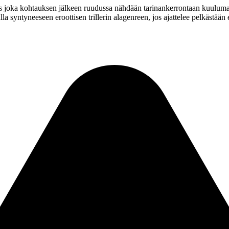
es joka kohtauksen jälkeen ruudussa nähdään tarinankerrontaan kuuluma
la syntyneeseen eroottisen trillerin alagenreen, jos ajattelee pelkästään