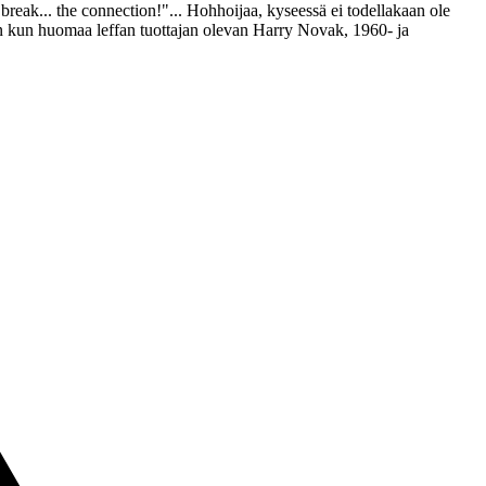
break... the connection!"
... Hohhoijaa, kyseessä ei todellakaan ole
in kun huomaa leffan tuottajan olevan
Harry Novak
, 1960‑ ja