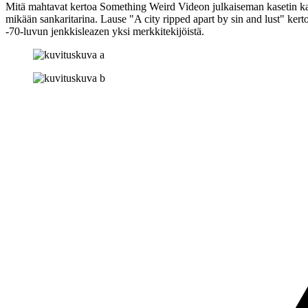
Mitä mahtavat kertoa Something Weird Videon julkaiseman kasetin kan
mikään sankaritarina. Lause
"A city ripped apart by sin and lust"
kerto
‑70‑luvun jenkkisleazen yksi merkkitekijöistä.