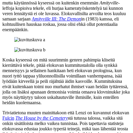
mutta käytännössä kyseessä on kuitenkin enemmän
Amityville
-
leffoja kopioiva tekele, eli hurjaa kameratyöskentelyä tai kunnon
veren lennätystä ei ole luvassa. Elokuvallisilta arvoilta teos kuuluu
samaan sarjaan
Amityville III: The Demon
in (1983) kanssa, eli
kohtuullisen hauskaa roskaa, jossa olisi ehkä ollut potentiaalia
enempäänkin.
Koska kyseessä on mitä suurimmin genren pahimpia kliseitä
kierrättävä tekele, pitää elokuvan kummitustalolla olla synkkä
menneisyys ja sellainen hankitaan heti elokuvan prologissa, kun
nuori tyttö tappaa yliluonnollisilla voimillaan vanhempansa, isää
lyödään kirveellä ja peili räjähtää äidin kasvoille. Kummituksina
eivät kuitenkaan toimi nuo murhatut ihmiset vaan heidän tyttärensä,
jolla on lisäksi apunaan demonisia voimia omaava klovninukke joka
myös näyttäytyy taloon uskaltautuville ihmisille, kuin enteillen
heidän kuolemaansa.
Triviatietona muuten mainittakoon että Lenzi on kuvannut elokuvan
Fulcin
The House by the Cemetery
stä tutussa talossa, vaikka sitä
onkin sisätiloista melko vaikea tunnistaa. Pois tapettavia statisteja
elokuvassa edustaa joukko typeriä teinejä, mikä taas lähentää teosta