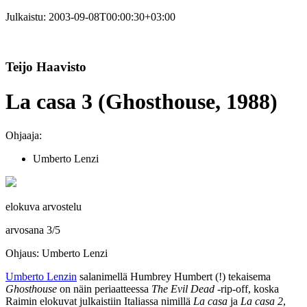
Julkaistu:
2003-09-08T00:00:30+03:00
Teijo Haavisto
La casa 3 (Ghosthouse, 1988)
Ohjaaja:
Umberto Lenzi
elokuva arvostelu
arvosana
3
/
5
Ohjaus: Umberto Lenzi
Umberto Lenzin
salanimellä
Humbrey Humbert
(!) tekaisema
Ghosthouse
on näin periaatteessa
The Evil Dead
‑rip‑off, koska
Raimin
elokuvat julkaistiin Italiassa nimillä
La casa
ja
La casa 2
,