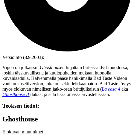
Versioinfo (8.9.2003):
Vipco on julkaissut
Ghosthouse
n hiljattain briteissä dvd‑muodossa,
joskin täyskuvallisena ja kuulopuheiden mukaan huonolla
kuvanlaadulla. Halvemmalla pääse hankkimalla Bad Taste Videon
vanhan kasettiversion, joka on sekin leikkaamaton. Bad Taste löytyy
myös elokuvan nimellisen jatko-osan brittijulkaisun (
La casa 4
aka
Ghosthouse II
) takaa, ja siitä lisää omassa arvostelussaan.
Teoksen tiedot:
Ghosthouse
Elokuvan muut nimet