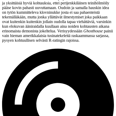
ja yksittäisiä hyviä kohtauksia, ettei perijenkkiläinen teinihölmöily
pääse kovin pahasti uuvuttamaan. Oudoin ja samalla hauskin idea
on tytön kummitteleva klovninukke josta ei saa pahaenteistä
tekemälläkään, mutta jonka yllättävät ilmestymiset joka paikkaan
ovat kuitenkin kuitenkin jollain oudolla tapaa viehättäviä, varsinkin
kun elokuvan ääniraidalla kuullaan aina noiden kohtausten aikana
erinomaista demonista jokeltelua. Verisyydessään
Ghosthouse
painii
vain hieman amerikkalaisia tusinatekeleitä raskaammassa sarjassa,
pysyen kohtuullisen selvästi R‑ratingin rajoissa.