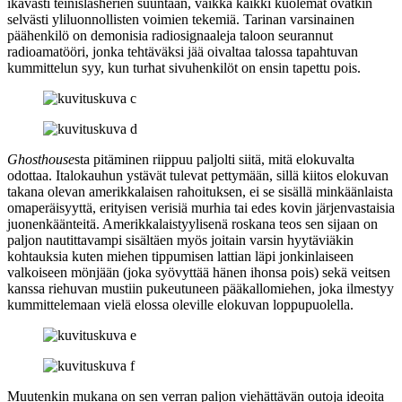
ikävästi teinislasherien suuntaan, vaikka kaikki kuolemat ovatkin
selvästi yliluonnollisten voimien tekemiä. Tarinan varsinainen
päähenkilö on demonisia radiosignaaleja taloon seurannut
radioamatööri, jonka tehtäväksi jää oivaltaa talossa tapahtuvan
kummittelun syy, kun turhat sivuhenkilöt on ensin tapettu pois.
Ghosthouse
sta pitäminen riippuu paljolti siitä, mitä elokuvalta
odottaa. Italokauhun ystävät tulevat pettymään, sillä kiitos elokuvan
takana olevan amerikkalaisen rahoituksen, ei se sisällä minkäänlaista
omaperäisyyttä, erityisen verisiä murhia tai edes kovin järjenvastaisia
juonenkäänteitä. Amerikkalaistyylisenä roskana teos sen sijaan on
paljon nautittavampi sisältäen myös joitain varsin hyytäviäkin
kohtauksia kuten miehen tippumisen lattian läpi jonkinlaiseen
valkoiseen mönjään (joka syövyttää hänen ihonsa pois) sekä veitsen
kanssa riehuvan mustiin pukeutuneen pääkallomiehen, joka ilmestyy
kummittelemaan vielä elossa oleville elokuvan loppupuolella.
Muutenkin mukana on sen verran paljon viehättävän outoja ideoita