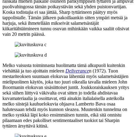
raiskata miehen paikalle osuneen parikymppisen tyttären ja ampuvat
puolivahingossa tämän poikaystävän sekä yhden puistonvartijan.
Koska todistajia ei saa jättää, Sharp tyttärineen päätyy myös
tappolistalle. Tämän jälkeen pakoillaankin sitten ympäri metsiä ja
harjuja, sekä ihmetellään mikseivät salametsästäjät
kiikaritähtäimineen tunnu osuvan mihinkään vaikka saaliit olisivat
vain 20 metrin päässä.
Melko vaisusta toiminnasta huolimatta tämä alkupuoli kuitenkin
viehättää ja tuo ajoittain mieleen
Deliverance
n (1972). Tuon
mestariteoksen suuntaan elokuvaa lähentää myös salametsästäjien
mielipuolinen käytös, joka tuo juuri oikealla tavalla mieleen
John
Boormanin
elokuvan sisäsiittoiset juntit. Joukkoraiskauksen yritys
sekä siihen liittyvä väkivalta ovat sitten jo todella ahdistavaa
kuvamateriaalia ja osoittavat, että ainakin italialaisella asteikolla
melko siistejä kauhuelokuvia ohjaava Lamberto Bava osaa
halutessaan tehdä myös kunnon sleazea. Muutenkin tunnelma on
melko synkkä läpi koko ensimmäisen tunnin, eikä sitä onnistu
pilaamaan edes pakolliset sentimentaaliset tuokiot tai Sharpin
tyttären ärsyttävä kitinä.