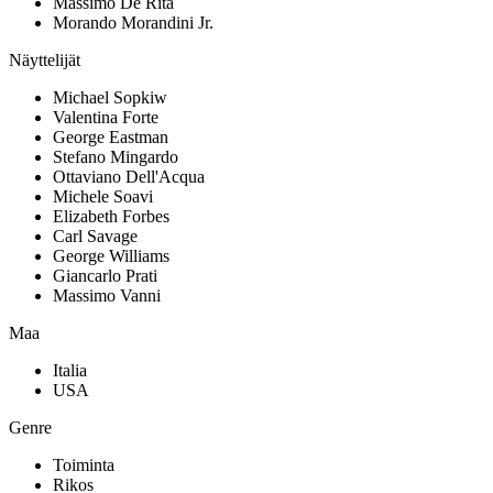
Massimo De Rita
Morando Morandini Jr.
Näyttelijät
Michael Sopkiw
Valentina Forte
George Eastman
Stefano Mingardo
Ottaviano Dell'Acqua
Michele Soavi
Elizabeth Forbes
Carl Savage
George Williams
Giancarlo Prati
Massimo Vanni
Maa
Italia
USA
Genre
Toiminta
Rikos