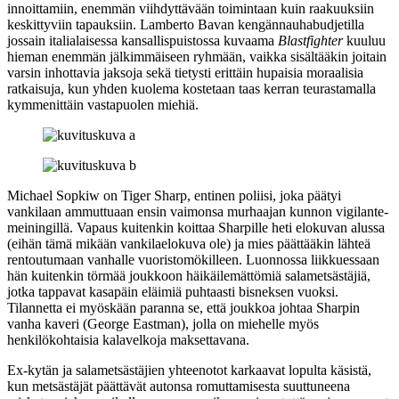
innoittamiin, enemmän viihdyttävään toimintaan kuin raakuuksiin
keskittyviin tapauksiin.
Lamberto Bavan
kengännauhabudjetilla
jossain italialaisessa kansallispuistossa kuvaama
Blastfighter
kuuluu
hieman enemmän jälkimmäiseen ryhmään, vaikka sisältääkin joitain
varsin inhottavia jaksoja sekä tietysti erittäin hupaisia moraalisia
ratkaisuja, kun yhden kuolema kostetaan taas kerran teurastamalla
kymmenittäin vastapuolen miehiä.
Michael Sopkiw
on Tiger Sharp, entinen poliisi, joka päätyi
vankilaan ammuttuaan ensin vaimonsa murhaajan kunnon vigilante-
meiningillä. Vapaus kuitenkin koittaa Sharpille heti elokuvan alussa
(eihän tämä mikään vankilaelokuva ole) ja mies päättääkin lähteä
rentoutumaan vanhalle vuoristomökilleen. Luonnossa liikkuessaan
hän kuitenkin törmää joukkoon häikäilemättömiä salametsästäjiä,
jotka tappavat kasapäin eläimiä puhtaasti bisneksen vuoksi.
Tilannetta ei myöskään paranna se, että joukkoa johtaa Sharpin
vanha kaveri (
George Eastman
), jolla on miehelle myös
henkilökohtaisia kalavelkoja maksettavana.
Ex‑kytän ja salametsästäjien yhteenotot karkaavat lopulta käsistä,
kun metsästäjät päättävät autonsa romuttamisesta suuttuneena