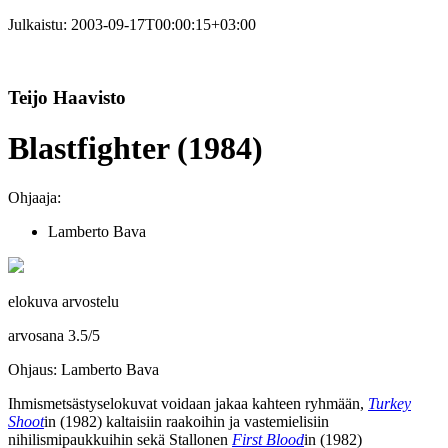
Julkaistu:
2003-09-17T00:00:15+03:00
Teijo Haavisto
Blastfighter (1984)
Ohjaaja:
Lamberto Bava
elokuva arvostelu
arvosana
3.5
/
5
Ohjaus: Lamberto Bava
Ihmismetsästyselokuvat voidaan jakaa kahteen ryhmään,
Turkey
Shoot
in (1982) kaltaisiin raakoihin ja vastemielisiin
nihilismipaukkuihin sekä
Stallonen
First Blood
in (1982)