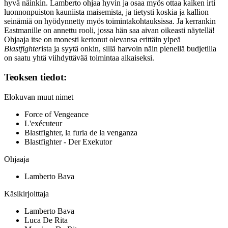
hyvä näinkin. Lamberto ohjaa hyvin ja osaa myös ottaa kaiken irti
luonnonpuiston kauniista maisemista, ja tietysti koskia ja kallion
seinämiä on hyödynnetty myös toimintakohtauksissa. Ja kerrankin
Eastmanille on annettu rooli, jossa hän saa aivan oikeasti näytellä!
Ohjaaja itse on monesti kertonut olevansa erittäin ylpeä
Blastfighter
ista ja syytä onkin, sillä harvoin näin pienellä budjetilla
on saatu yhtä viihdyttävää toimintaa aikaiseksi.
Teoksen tiedot:
Elokuvan muut nimet
Force of Vengeance
L'exécuteur
Blastfighter, la furia de la venganza
Blastfighter - Der Exekutor
Ohjaaja
Lamberto Bava
Käsikirjoittaja
Lamberto Bava
Luca De Rita