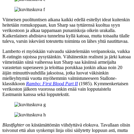
Viimeisen puolituntisen aikana kaikki edellä esitellyt ideat kuitenkin
heitetään romukoppaan, kun Sharp saa tyttärensä kuoltua syyn
verikostoon ja alkaa tappamaan punaniskoja oikein urakalla.
Kaikenlainen ahdistava tunnelma kyllä katoaa, mutta toisaalta tilalle
tuleva, varsin iskevästi toteutettu toiminta on lähes yhtä nautittavaa.
Lamberto ei myöskään vaivaudu säästelemään veripanoksia, vaikka
R‑ratingin rajoissa pysytäänkin. Vähäinenkin realismi ja järki katoaa
viimeistään siinä vaiheessa kun Sharp saa käsiinsä armeijalta
varastetun superaseen ja teloittaa porukkaa jonkin aikaa noin 20
äijän minuuttivauhdilla jaksoissa, jotka luovat väkisinkin
mielleyhtymiä vuotta myöhemmin valmistuneeseen Stallone-
klassikkoon
Rambo: First Blood Part II
(1985). Kymmenkertaisen
verikoston jälkeen vuorossa onkin enää vain lopputaistelu
Eastmanin kanssa sekä lopputekstit.
Blastfighter
on kiistämättömän viihdyttävä elokuva. Tavallaan olisin
toivonut että alun synkempi linja olisi säilytetty loppuun asti, mutta