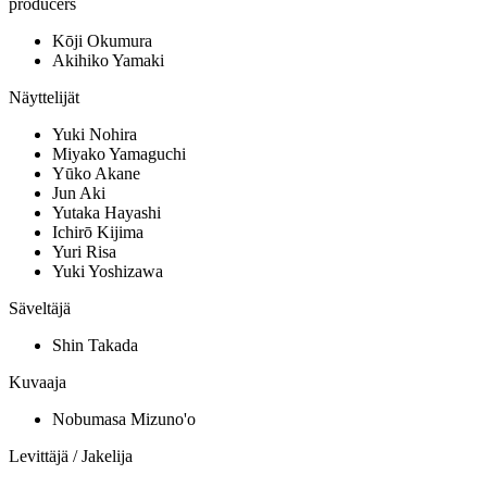
producers
Kōji Okumura
Akihiko Yamaki
Näyttelijät
Yuki Nohira
Miyako Yamaguchi
Yūko Akane
Jun Aki
Yutaka Hayashi
Ichirō Kijima
Yuri Risa
Yuki Yoshizawa
Säveltäjä
Shin Takada
Kuvaaja
Nobumasa Mizuno'o
Levittäjä / Jakelija