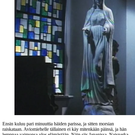
Ensin kuluu pari minuuttia häiden parissa, ja sitten morsian
raiskataan. Aviomiehelle tällainen ei käy mitenkään päinsä, ja hän
lemppaa vaimonsa ulos elämästään. Näin siis Japanissa. Naisparka