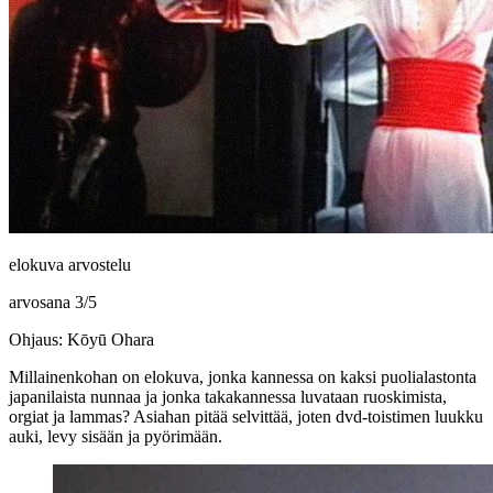
elokuva arvostelu
arvosana
3
/
5
Ohjaus: Kōyū Ohara
Millainenkohan on elokuva, jonka kannessa on kaksi puolialastonta
japanilaista nunnaa ja jonka takakannessa luvataan ruoskimista,
orgiat ja lammas? Asiahan pitää selvittää, joten dvd‑toistimen luukku
auki, levy sisään ja pyörimään.