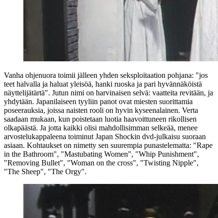
Vanha ohjenuora toimii jälleen yhden seksploitaation pohjana: "jos
teet halvalla ja haluat yleisöä, hanki ruoska ja pari hyvännäköistä
näyttelijätärtä". Jutun nimi on harvinaisen selvä: vaatteita revitään, ja
yhdytään. Japanilaiseen tyyliin panot ovat miesten suorittamia
poseerauksia, joissa naisten rooli on hyvin kyseenalainen. Verta
saadaan mukaan, kun poistetaan luotia haavoittuneen rikollisen
olkapäästä. Ja jotta kaikki olisi mahdollisimman selkeää, menee
arvostelukappaleena toiminut Japan Shockin dvd‑julkaisu suoraan
asiaan. Kohtaukset on nimetty sen suurempia punastelematta: "Rape
in the Bathroom", "Mastubating Women", "Whip Punishment",
"Removing Bullet", "Woman on the cross", "Twisting Nipple",
"The Sheep", "The Orgy".