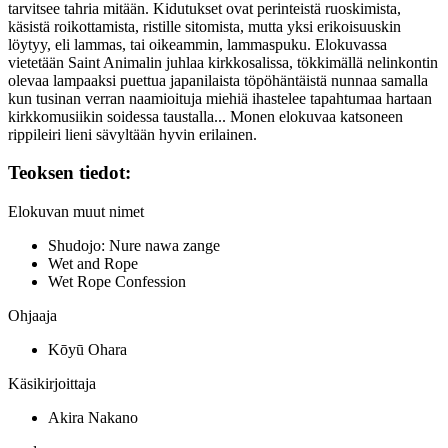
tarvitsee tahria mitään. Kidutukset ovat perinteistä ruoskimista,
käsistä roikottamista, ristille sitomista, mutta yksi erikoisuuskin
löytyy, eli lammas, tai oikeammin, lammaspuku. Elokuvassa
vietetään Saint Animalin juhlaa kirkkosalissa, tökkimällä nelinkontin
olevaa lampaaksi puettua japanilaista töpöhäntäistä nunnaa samalla
kun tusinan verran naamioituja miehiä ihastelee tapahtumaa hartaan
kirkkomusiikin soidessa taustalla... Monen elokuvaa katsoneen
rippileiri lieni sävyltään hyvin erilainen.
Teoksen tiedot:
Elokuvan muut nimet
Shudojo: Nure nawa zange
Wet and Rope
Wet Rope Confession
Ohjaaja
Kōyū Ohara
Käsikirjoittaja
Akira Nakano