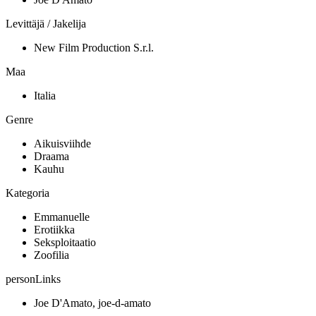
Levittäjä / Jakelija
New Film Production S.r.l.
Maa
Italia
Genre
Aikuisviihde
Draama
Kauhu
Kategoria
Emmanuelle
Erotiikka
Seksploitaatio
Zoofilia
personLinks
Joe D'Amato, joe-d-amato