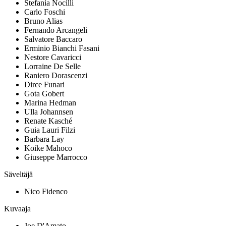
Stefania Nocilli
Carlo Foschi
Bruno Alias
Fernando Arcangeli
Salvatore Baccaro
Erminio Bianchi Fasani
Nestore Cavaricci
Lorraine De Selle
Raniero Dorascenzi
Dirce Funari
Gota Gobert
Marina Hedman
Ulla Johannsen
Renate Kasché
Guia Lauri Filzi
Barbara Lay
Koike Mahoco
Giuseppe Marrocco
Säveltäjä
Nico Fidenco
Kuvaaja
Joe D'Amato