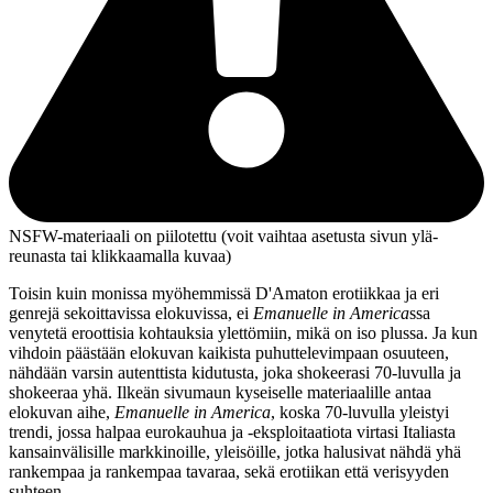
NSFW-materiaali on piilotettu (voit vaihtaa asetusta sivun ylä­
reunasta tai klikkaamalla kuvaa)
Toisin kuin monissa myöhemmissä D'Amaton erotiikkaa ja eri
genrejä sekoittavissa elokuvissa, ei
Emanuelle in America
ssa
venytetä eroottisia kohtauksia ylettömiin, mikä on iso plussa. Ja kun
vihdoin päästään elokuvan kaikista puhuttelevimpaan osuuteen,
nähdään varsin autenttista kidutusta, joka shokeerasi 70‑luvulla ja
shokeeraa yhä. Ilkeän sivumaun kyseiselle materiaalille antaa
elokuvan aihe,
Emanuelle in America
, koska 70‑luvulla yleistyi
trendi, jossa halpaa eurokauhua ja ‑eksploitaatiota virtasi Italiasta
kansainvälisille markkinoille, yleisöille, jotka halusivat nähdä yhä
rankempaa ja rankempaa tavaraa, sekä erotiikan että verisyyden
suhteen.