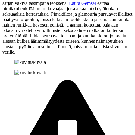
sarjan väkivaltaisimpana teoksena.
Laura Gemser
esittää
nimikkohenkilöä, muotikuvaajaa, joka alkaa tutkia yläluokan
seksuaalisia harrastuksia. Pintakiiltoa ja glamouria pursuavat illalliset
päättyvät orgioihin, joissa leikitään roolileikkejä ja seurataan kuinka
nainen runkkaa hevosen penistä, ja aamun koitettua, palataan
takaisin virkatehtäviin. Ihmisten seksuaalinen nälkä on kuitenkin
kyltymätöntä. Juhlat seuraavat toisiaan, ja kun kaikki on jo koettu,
aletaan kulkea äärimmäisyydestä toiseen, kunnes naimapuuhien
taustalla pyöritetään suttuisia filmejä, joissa nuoria naisia silvotaan
verille.