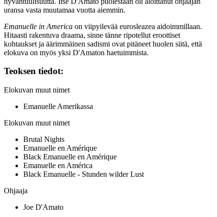
hyväntuulisuutta. Itse D'Amato puolestaan oli aloittanut ohjaajan
uransa vasta muutamaa vuotta aiemmin.
Emanuelle in America
on viipyilevää eurosleazea aidoimmillaan.
Hitaasti rakentuva draama, sinne tänne ripotellut eroottiset
kohtaukset ja äärimmäinen sadismi ovat pitäneet huolen siitä, että
elokuva on myös yksi D'Amaton haetuimmista.
Teoksen tiedot:
Elokuvan muut nimet
Emanuelle Amerikassa
Elokuvan muut nimet
Brutal Nights
Emanuelle en Amérique
Black Emanuelle en Amérique
Emanuelle en América
Black Emanuelle - Stunden wilder Lust
Ohjaaja
Joe D'Amato