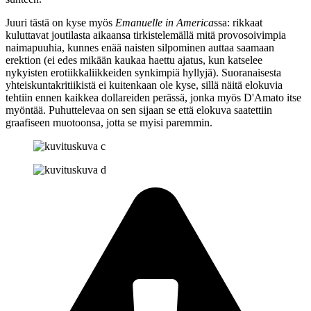
Juuri tästä on kyse myös
Emanuelle in America
ssa: rikkaat
kuluttavat joutilasta aikaansa tirkistelemällä mitä provosoivimpia
naimapuuhia, kunnes enää naisten silpominen auttaa saamaan
erektion (ei edes mikään kaukaa haettu ajatus, kun katselee
nykyisten erotiikkaliikkeiden synkimpiä hyllyjä). Suoranaisesta
yhteiskuntakritiikistä ei kuitenkaan ole kyse, sillä näitä elokuvia
tehtiin ennen kaikkea dollareiden perässä, jonka myös D'Amato itse
myöntää. Puhuttelevaa on sen sijaan se että elokuva saatettiin
graafiseen muotoonsa, jotta se myisi paremmin.