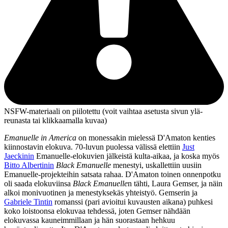
NSFW-materiaali on piilotettu (voit vaihtaa asetusta sivun ylä­
reunasta tai klikkaamalla kuvaa)
Emanuelle in America
on monessakin mielessä D'Amaton kenties
kiinnostavin elokuva. 70‑luvun puolessa välissä elettiin
Just
Jaeckinin
Emanuelle-elokuvien jälkeistä kulta-aikaa, ja koska myös
Bitto Albertinin
Black Emanuelle
menestyi, uskallettiin uusiin
Emanuelle-projekteihin satsata rahaa. D'Amaton toinen onnenpotku
oli saada elokuviinsa
Black Emanuelle
n tähti, Laura Gemser, ja näin
alkoi monivuotinen ja menestyksekäs yhteistyö. Gemserin ja
Gabriele Tintin
romanssi (pari avioitui kuvausten aikana) puhkesi
koko loistoonsa elokuvaa tehdessä, joten Gemser nähdään
elokuvassa kauneimmillaan ja hän suorastaan hehkuu