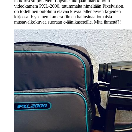
ilkikurisesti poiketen. Lapsille alkujaan markkinoitu
videokamera PXL-2000, tutummalta nimeltään Pixelvision,
on todellinen outolintu elävää kuvaa tallentavien kojeiden
kirjossa. Kyseinen kamera filmaa hallusinaatiomaista
mustavalkokuvaa suoraan c-äänikaseteille. Mitä ihmettä?!