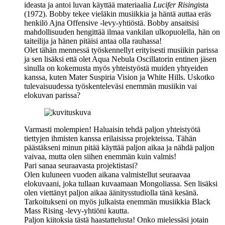
ideasta ja antoi luvan käyttää materiaalia
Lucifer Rising
ista
(1972). Bobby tekee vieläkin musiikkia ja häntä auttaa eräs
henkilö Ajna Offensive ‑levy-yhtiöstä. Bobby ansaitsisi
mahdollisuuden hengittää ilmaa vankilan ulkopuolella, hän on
taiteilija ja hänen pitäisi antaa olla rauhassa!
Olet tähän mennessä työskennellyt erityisesti musiikin parissa
ja sen lisäksi että olet
Aqua Nebula Oscillatorin
entinen jäsen
sinulla on kokemusta myös yhteistyöstä muiden yhtyeiden
kanssa, kuten
Mater Suspiria Vision
ja
White Hills
. Uskotko
tulevaisuudessa työskenteleväsi enemmän musiikin vai
elokuvan parissa?
Varmasti molempien! Haluaisin tehdä paljon yhteistyötä
tiettyjen ihmisten kanssa erilaisissa projekteissa. Tähän
päästäkseni minun pitää käyttää paljon aikaa ja nähdä paljon
vaivaa, mutta olen siihen enemmän kuin valmis!
Pari sanaa seuraavasta projektistasi?
Olen kuluneen vuoden aikana valmistellut seuraavaa
elokuvaani, joka tullaan kuvaamaan Mongoliassa. Sen lisäksi
olen viettänyt paljon aikaa äänitysstudiolla tänä kesänä.
Tarkoitukseni on myös julkaista enemmän musiikkia Black
Mass Rising ‑levy-yhtiöni kautta.
Paljon kiitoksia tästä haastattelusta! Onko mielessäsi jotain