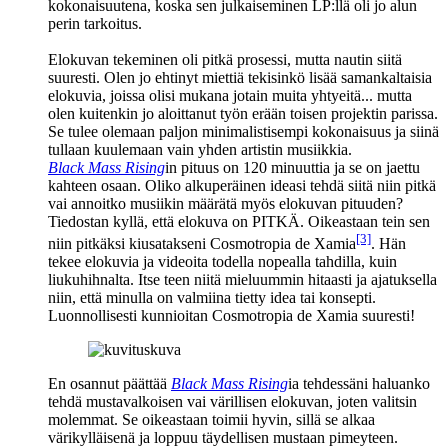
kokonaisuutena, koska sen julkaiseminen LP:llä oli jo alun
perin tarkoitus.
Elokuvan tekeminen oli pitkä prosessi, mutta nautin siitä
suuresti. Olen jo ehtinyt miettiä tekisinkö lisää samankaltaisia
elokuvia, joissa olisi mukana jotain muita yhtyeitä... mutta
olen kuitenkin jo aloittanut työn erään toisen projektin parissa.
Se tulee olemaan paljon minimalistisempi kokonaisuus ja siinä
tullaan kuulemaan vain yhden artistin musiikkia.
Black Mass Rising
in pituus on 120 minuuttia ja se on jaettu
kahteen osaan. Oliko alkuperäinen ideasi tehdä siitä niin pitkä
vai annoitko musiikin määrätä myös elokuvan pituuden?
Tiedostan kyllä, että elokuva on PITKÄ. Oikeastaan tein sen
[3]
niin pitkäksi kiusatakseni
Cosmotropia de Xamia
. Hän
tekee elokuvia ja videoita todella nopealla tahdilla, kuin
liukuhihnalta. Itse teen niitä mieluummin hitaasti ja ajatuksella
niin, että minulla on valmiina tietty idea tai konsepti.
Luonnollisesti kunnioitan Cosmotropia de Xamia suuresti!
En osannut päättää
Black Mass Rising
ia tehdessäni haluanko
tehdä mustavalkoisen vai värillisen elokuvan, joten valitsin
molemmat. Se oikeastaan toimii hyvin, sillä se alkaa
värikylläisenä ja loppuu täydellisen mustaan pimeyteen.