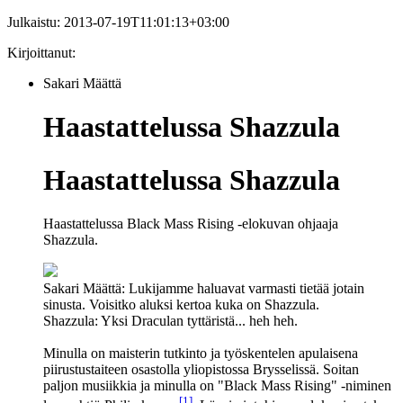
Julkaistu:
2013-07-19T11:01:13+03:00
Kirjoittanut:
Sakari Määttä
Haastattelussa Shazzula
Haastattelussa Shazzula
Haastattelussa Black Mass Rising -elokuvan ohjaaja
Shazzula.
Sakari Määttä:
Lukijamme haluavat varmasti tietää jotain
sinusta. Voisitko aluksi kertoa kuka on Shazzula.
Shazzula:
Yksi
Draculan
tyttäristä... heh heh.
Minulla on maisterin tutkinto ja työskentelen apulaisena
piirustustaiteen osastolla yliopistossa Brysselissä. Soitan
paljon musiikkia ja minulla on "Black Mass Rising" ‑niminen
[1]