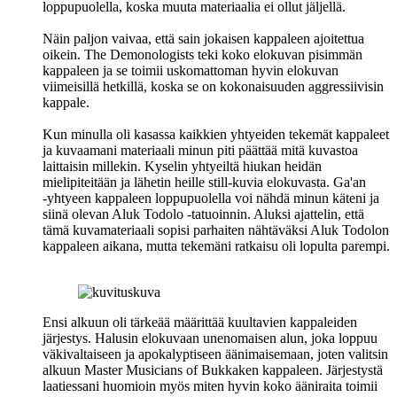
loppupuolella, koska muuta materiaalia ei ollut jäljellä.
Näin paljon vaivaa, että sain jokaisen kappaleen ajoitettua
oikein.
The Demonologists
teki koko elokuvan pisimmän
kappaleen ja se toimii uskomattoman hyvin elokuvan
viimeisillä hetkillä, koska se on kokonaisuuden aggressiivisin
kappale.
Kun minulla oli kasassa kaikkien yhtyeiden tekemät kappaleet
ja kuvaamani materiaali minun piti päättää mitä kuvastoa
laittaisin millekin. Kyselin yhtyeiltä hiukan heidän
mielipiteitään ja lähetin heille still-kuvia elokuvasta.
Ga'an
‑yhtyeen kappaleen loppupuolella voi nähdä minun käteni ja
siinä olevan
Aluk Todolo
‑tatuoinnin. Aluksi ajattelin, että
tämä kuvamateriaali sopisi parhaiten nähtäväksi Aluk Todolon
kappaleen aikana, mutta tekemäni ratkaisu oli lopulta parempi.
Ensi alkuun oli tärkeää määrittää kuultavien kappaleiden
järjestys. Halusin elokuvaan unenomaisen alun, joka loppuu
väkivaltaiseen ja apokalyptiseen äänimaisemaan, joten valitsin
alkuun
Master Musicians of Bukkaken
kappaleen. Järjestystä
laatiessani huomioin myös miten hyvin koko ääniraita toimii