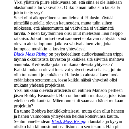
Yksi yllättävä piirre elokuvassa on, että siinä ei ole lainkaan
alastomuutta tai väkivaltaa. Oliko tämän ratkaisun taustalla
jokin tietty syy?
Se ei ollut alkuperäinen suunnitelmani. Halusin näyttää
pimeällä puolella olevan kauneuden, mutta tulin siihen
tulokseen, että alastomuutta tai väkivaltaa ei välttämättä
tarvita. Niiden käyttäminen olisi ollut mielestäni liian helppo
ratkaisu. Jotkut ihmiset ovat sanoneet elokuvan nähtyään siinä
olevan alusta loppuun jatkuva väkivaltainen vire, joka
kumpuaa musiikin ja kuvien yhteydestä.
Black Mass Rising
on psykedeelinen audiovisuaalinen trippi
täynnä okkultistista kuvastoa ja kaikkea sitä siivittää mahtava
ääniraita. Kertoisitko jotain mukana olevista yhtyeistä?
Kaikki mukana olevat loistavat yhtyeet ovat sellaisia, joihin
olin tutustunut jo etukäteen. Halusin jo alusta alkaen luoda
eräänlaisen seremonian, jossa kaikki näistä yhtyeistä olisi
mukana yhdessä projektissa.
Yksi mukana olevista artisteista on entinen
Manson
-perheen
jäsen
Bobby Beausoleil
. Hän on tuomittu murhaaja, joka istuu
edelleen elinkautista. Miten onnistuit saamaan hänet mukaan
projektiin?
En tunne Bobbya henkilökohtaisesti, mutta olen ollut häneen
ja hänen vaimoonsa yhteydessä heidän kotisivunsa kautta.
Selitin hänelle idean
Black Mass Rising
in taustalla ja kysyin
olisiko hän kiinnostunut osallistumaan sen tekoon. Hän piti