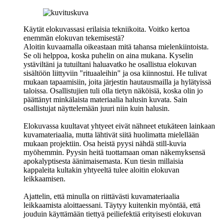
Käytät elokuvassasi erilaisia tekniikoita. Voitko kertoa
enemmän elokuvan tekemisestä?
Aloitin kuvaamalla oikeastaan mitä tahansa mielenkiintoista.
Se oli helppoa, koska puhelin on aina mukana. Kyselin
ystäviltäni ja tutuiltani haluavatko he osallistua elokuvan
sisältöön liittyviin "rituaaleihin" ja osa kiinnostui. He tulivat
mukaan tapaamisiin, joita järjestin hautausmailla ja hylätyissä
taloissa. Osallistujien tuli olla tietyn näköisiä, koska olin jo
päättänyt minkälaista materiaalia halusin kuvata. Sain
osallistujat näyttelemään juuri niin kuin halusin.
Elokuvassa kuultavat yhtyeet eivät nähneet etukäteen lainkaan
kuvamateriaalia, mutta lähtivät siitä huolimatta mielellään
mukaan projektiin. Osa heistä pyysi nähdä still-kuvia
myöhemmin. Pyysin heitä tuottamaan oman näkemyksensä
apokalyptisesta äänimaisemasta. Kun tiesin millaisia
kappaleita kultakin yhtyeeltä tulee aloitin elokuvan
leikkaamisen.
Ajattelin, että minulla on riittävästi kuvamateriaalia
leikkaamista aloittaessani. Täytyy kuitenkin myöntää, että
jouduin käyttämään tiettyä peiliefektiä erityisesti elokuvan