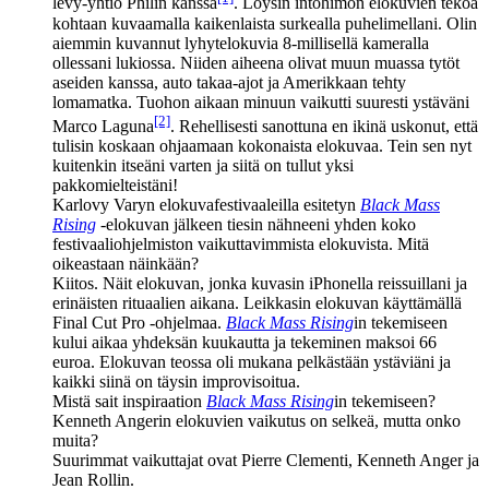
levy-yhtiö
Philin
kanssa
. Löysin intohimon elokuvien tekoa
kohtaan kuvaamalla kaikenlaista surkealla puhelimellani. Olin
aiemmin kuvannut lyhytelokuvia 8‑millisellä kameralla
ollessani lukiossa. Niiden aiheena olivat muun muassa tytöt
aseiden kanssa, auto takaa-ajot ja Amerikkaan tehty
lomamatka. Tuohon aikaan minuun vaikutti suuresti ystäväni
[2]
Marco Laguna
. Rehellisesti sanottuna en ikinä uskonut, että
tulisin koskaan ohjaamaan kokonaista elokuvaa. Tein sen nyt
kuitenkin itseäni varten ja siitä on tullut yksi
pakkomielteistäni!
Karlovy Varyn elokuvafestivaaleilla esitetyn
Black Mass
Rising
‑elokuvan jälkeen tiesin nähneeni yhden koko
festivaaliohjelmiston vaikuttavimmista elokuvista. Mitä
oikeastaan näinkään?
Kiitos. Näit elokuvan, jonka kuvasin iPhonella reissuillani ja
erinäisten rituaalien aikana. Leikkasin elokuvan käyttämällä
Final Cut Pro ‑ohjelmaa.
Black Mass Rising
in tekemiseen
kului aikaa yhdeksän kuukautta ja tekeminen maksoi 66
euroa. Elokuvan teossa oli mukana pelkästään ystäviäni ja
kaikki siinä on täysin improvisoitua.
Mistä sait inspiraation
Black Mass Rising
in tekemiseen?
Kenneth Angerin
elokuvien vaikutus on selkeä, mutta onko
muita?
Suurimmat vaikuttajat ovat
Pierre Clementi
, Kenneth Anger ja
Jean Rollin
.