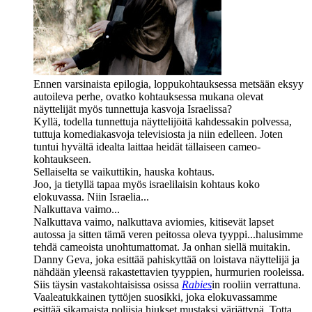
Ennen varsinaista epilogia, loppukohtauksessa metsään eksyy
autoileva perhe, ovatko kohtauksessa mukana olevat
näyttelijät myös tunnettuja kasvoja Israelissa?
Kyllä, todella tunnettuja näyttelijöitä kahdessakin polvessa,
tuttuja komediakasvoja televisiosta ja niin edelleen. Joten
tuntui hyvältä idealta laittaa heidät tällaiseen cameo-
kohtaukseen.
Sellaiselta se vaikuttikin, hauska kohtaus.
Joo, ja tietyllä tapaa myös israelilaisin kohtaus koko
elokuvassa. Niin Israelia...
Nalkuttava vaimo...
Nalkuttava vaimo, nalkuttava aviomies, kitisevät lapset
autossa ja sitten tämä veren peitossa oleva tyyppi...halusimme
tehdä cameoista unohtumattomat. Ja onhan siellä muitakin.
Danny Geva
, joka esittää pahiskyttää on loistava näyttelijä ja
nähdään yleensä rakastettavien tyyppien, hurmurien rooleissa.
Siis täysin vastakohtaisissa osissa
Rabies
in rooliin verrattuna.
Vaaleatukkainen tyttöjen suosikki, joka elokuvassamme
esittää sikamaista poliisia hiukset mustaksi värjättynä. Totta