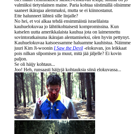
valmiiksi tietynlainen maine. Paria kohtaa siistimällä olisimme
saaneet ikärajaa alemmaksi, mutta se ei kiinnostanut.
Ette halunneet lähteä sille linjalle?
No hei, et voi alkaa tehdä ensimmäistä israelilaista
kauhuelokuvaa jo lähtökohtaisesti kompromissina. Kun
katselen uutta amerikkalaista kauhua jota on laimennettu
sovintoratkaisuna ikärajan alentamiseksi, olen hyvin pettynyt.
Kauhuelokuvaa katsoessamme haluamme kauhistua. Näimme
juuri
Kim Ji‑woonin
I Saw the Devil
‑elokuvan, jos leikkaat
pois nilkan silpomisen ja muut, mitä jää jäljelle? Ei kovin
paljon.
Se oli häijy kohtaus...
Joo! Heh, runsaasti häijyjä kohtauksia siinä elokuvassa...