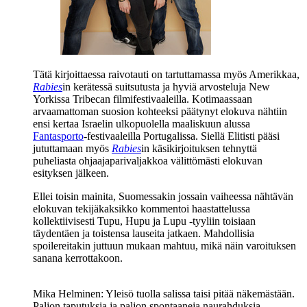
Tätä kirjoittaessa raivotauti on tartuttamassa myös Amerikkaa,
Rabies
in kerätessä suitsutusta ja hyviä arvosteluja New
Yorkissa Tribecan filmifestivaaleilla. Kotimaassaan
arvaamattoman suosion kohteeksi päätynyt elokuva nähtiin
ensi kertaa Israelin ulkopuolella maaliskuun alussa
Fantasporto
-festivaaleilla Portugalissa. Siellä Elitisti pääsi
jututtamaan myös
Rabies
in käsikirjoituksen tehnyttä
puheliasta ohjaajaparivaljakkoa välittömästi elokuvan
esityksen jälkeen.
Ellei toisin mainita, Suomessakin jossain vaiheessa nähtävän
elokuvan tekijäkaksikko kommentoi haastattelussa
kollektiivisesti Tupu, Hupu ja Lupu ‑tyyliin toisiaan
täydentäen ja toistensa lauseita jatkaen. Mahdollisia
spoilereitakin juttuun mukaan mahtuu, mikä näin varoituksen
sanana kerrottakoon.
Mika Helminen:
Yleisö tuolla salissa taisi pitää näkemästään.
Paljon taputuksia ja paljon spontaaneja naurahduksia.