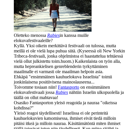
Oletteko menossa
Rabies
in kanssa muille
elokuvafestivaaleille?
Kyllä. Yksi oikein merkittävä festivaali on tulossa, mutta
meillä ei ole vielä lupa puhua siitä. (Kyseessä oli New Yorkin
Tribeca-festivaali, jonka ohjelmistoa ei haastattelua tehtäessä
vielä ollut julkistettu toim.huom.) Kaikenlaista on työn alla,
mutta hepreankielisen genreblenderin tyrkyttäminen
maailmalle ei varmasti ole maailman helpoin asia.
Ehkäpä "ensimmäinen kauhuelokuva Israelista" toimii
jonkinlaisena positiivisena mainoslauseena...
Toivomme tosiaan niin!
Fantasporto
on ensimmäinen
elokuvafestivaali jossa
Rabies
nähtiin Israelin ulkopuolella ja
täällä on ollut mahtavaa!
Osasiko Fantasporton yleisö reagoida ja nauraa "oikeissa
kohdissa?"
Yleisö reagoi täydellisesti! Israelissa ei ole perinteitä
kauhuelokuvien katsomisessa, ihmiset eivät tiedä milloin
pitäisi itkeä ja milloin nauraa. Käsittämätöntä miten ihmiset
täällä tajusivat jutun niin täydellisesti. Kun miina räjähti ja