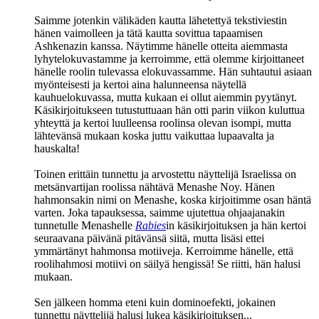
Saimme jotenkin välikäden kautta lähetettyä tekstiviestin
hänen vaimolleen ja tätä kautta sovittua tapaamisen
Ashkenazin kanssa. Näytimme hänelle otteita aiemmasta
lyhytelokuvastamme ja kerroimme, että olemme kirjoittaneet
hänelle roolin tulevassa elokuvassamme. Hän suhtautui asiaan
myönteisesti ja kertoi aina halunneensa näytellä
kauhuelokuvassa, mutta kukaan ei ollut aiemmin pyytänyt.
Käsikirjoitukseen tutustuttuaan hän otti parin viikon kuluttua
yhteyttä ja kertoi luulleensa roolinsa olevan isompi, mutta
lähtevänsä mukaan koska juttu vaikuttaa lupaavalta ja
hauskalta!
Toinen erittäin tunnettu ja arvostettu näyttelijä Israelissa on
metsänvartijan roolissa nähtävä
Menashe Noy
. Hänen
hahmonsakin nimi on Menashe, koska kirjoitimme osan häntä
varten. Joka tapauksessa, saimme ujutettua ohjaajanakin
tunnetulle Menashelle
Rabies
in käsikirjoituksen ja hän kertoi
seuraavana päivänä pitävänsä siitä, mutta lisäsi ettei
ymmärtänyt hahmonsa motiiveja. Kerroimme hänelle, että
roolihahmosi motiivi on säilyä hengissä! Se riitti, hän halusi
mukaan.
Sen jälkeen homma eteni kuin dominoefekti, jokainen
tunnettu näyttelijä halusi lukea käsikirjoituksen...