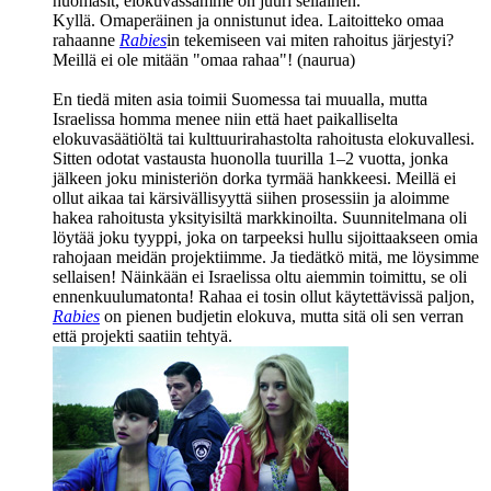
huomasit, elokuvassamme on juuri sellainen.
Kyllä. Omaperäinen ja onnistunut idea. Laitoitteko omaa
rahaanne
Rabies
in tekemiseen vai miten rahoitus järjestyi?
Meillä ei ole mitään "omaa rahaa"! (naurua)
En tiedä miten asia toimii Suomessa tai muualla, mutta
Israelissa homma menee niin että haet paikalliselta
elokuvasäätiöltä tai kulttuurirahastolta rahoitusta elokuvallesi.
Sitten odotat vastausta huonolla tuurilla 1–2 vuotta, jonka
jälkeen joku ministeriön dorka tyrmää hankkeesi. Meillä ei
ollut aikaa tai kärsivällisyyttä siihen prosessiin ja aloimme
hakea rahoitusta yksityisiltä markkinoilta. Suunnitelmana oli
löytää joku tyyppi, joka on tarpeeksi hullu sijoittaakseen omia
rahojaan meidän projektiimme. Ja tiedätkö mitä, me löysimme
sellaisen! Näinkään ei Israelissa oltu aiemmin toimittu, se oli
ennenkuulumatonta! Rahaa ei tosin ollut käytettävissä paljon,
Rabies
on pienen budjetin elokuva, mutta sitä oli sen verran
että projekti saatiin tehtyä.