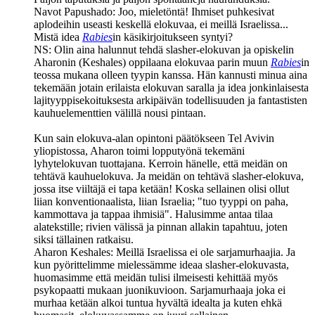
Navot Papushado:
Joo, mieletöntä! Ihmiset puhkesivat
aplodeihin useasti keskellä elokuvaa, ei meillä Israelissa...
Mistä idea
Rabies
in käsikirjoitukseen syntyi?
NS:
Olin aina halunnut tehdä slasher-elokuvan ja opiskelin
Aharonin (Keshales) oppilaana elokuvaa parin muun
Rabies
in
teossa mukana olleen tyypin kanssa. Hän kannusti minua aina
tekemään jotain erilaista elokuvan saralla ja idea jonkinlaisesta
lajityyppisekoituksesta arkipäivän todellisuuden ja fantastisten
kauhuelementtien välillä nousi pintaan.
Kun sain elokuva-alan opintoni päätökseen Tel Avivin
yliopistossa, Aharon toimi lopputyönä tekemäni
lyhytelokuvan tuottajana. Kerroin hänelle, että meidän on
tehtävä kauhuelokuva. Ja meidän on tehtävä slasher-elokuva,
jossa itse viiltäjä ei tapa ketään! Koska sellainen olisi ollut
liian konventionaalista, liian Israelia; "tuo tyyppi on paha,
kammottava ja tappaa ihmisiä". Halusimme antaa tilaa
alatekstille; rivien välissä ja pinnan allakin tapahtuu, joten
siksi tällainen ratkaisu.
Aharon Keshales:
Meillä Israelissa ei ole sarjamurhaajia. Ja
kun pyörittelimme mielessämme ideaa slasher-elokuvasta,
huomasimme että meidän tulisi ilmeisesti kehittää myös
psykopaatti mukaan juonikuvioon. Sarjamurhaaja joka ei
murhaa ketään alkoi tuntua hyvältä idealta ja kuten ehkä