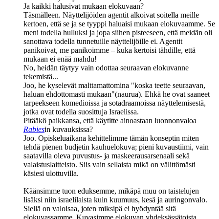
Ja kaikki halusivat mukaan elokuvaan?
Täsmälleen. Näyttelijöiden agentit alkoivat soitella meille
kertoen, että se ja se tyyppi haluaisi mukaan elokuvaamme. Se
meni todella hulluksi ja jopa siihen pisteeseen, että meidän oli
sanottava todella tunnetuille näyttelijöille ei. Agentit
panikoivat, me panikoimme – kuka kertoisi tähdille, että
mukaan ei enää mahdu!
No, heidän täytyy vain odottaa seuraavan elokuvanne
tekemistä...
Joo, he kyselevät malttamattomina "koska teette seuraavan,
haluan ehdottomasti mukaan"(naurua). Ehkä he ovat saaneet
tarpeekseen komedioissa ja sotadraamoissa näyttelemisestä,
jotka ovat todella suosittuja Israelissa.
Pitääkö paikkansa, että käytitte ainoastaan luonnonvaloa
Rabies
in kuvauksissa?
Joo. Opiskeluaikana kehittelimme tämän konseptin miten
tehdä pienen budjetin kauhuelokuva; pieni kuvaustiimi, vain
saatavilla oleva puvustus‑ ja maskeerausarsenaali sekä
valaistuslaitteisto. Siis vain sellaista mikä on välittömästi
käsiesi ulottuvilla.
Käänsimme tuon eduksemme, mikäpä muu on taistelujen
lisäksi niin israelilaista kuin kuumuus, kesä ja auringonvalo.
Siellä on valoisaa, joten miksipä ei hyödyntää sitä
elokuvassamme. Kuvasimme elokuvan yhdeksässätoista