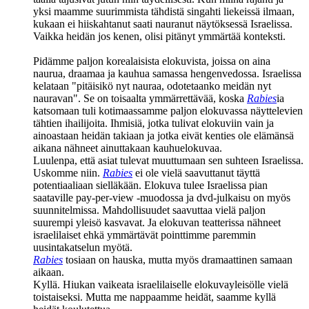
yksi maamme suurimmista tähdistä singahti liekeissä ilmaan,
kukaan ei hiiskahtanut saati nauranut näytöksessä Israelissa.
Vaikka heidän jos kenen, olisi pitänyt ymmärtää konteksti.
Pidämme paljon korealaisista elokuvista, joissa on aina
naurua, draamaa ja kauhua samassa hengenvedossa. Israelissa
kelataan
"pitäisikö nyt nauraa, odotetaanko meidän nyt
nauravan"
. Se on toisaalta ymmärrettävää, koska
Rabies
ia
katsomaan tuli kotimaassamme paljon elokuvassa näyttelevien
tähtien ihailijoita. Ihmisiä, jotka tulivat elokuviin vain ja
ainoastaan heidän takiaan ja jotka eivät kenties ole elämänsä
aikana nähneet ainuttakaan kauhuelokuvaa.
Luulenpa, että asiat tulevat muuttumaan sen suhteen Israelissa.
Uskomme niin.
Rabies
ei ole vielä saavuttanut täyttä
potentiaaliaan sielläkään. Elokuva tulee Israelissa pian
saataville pay‑per‑view ‑muodossa ja dvd‑julkaisu on myös
suunnitelmissa. Mahdollisuudet saavuttaa vielä paljon
suurempi yleisö kasvavat. Ja elokuvan teatterissa nähneet
israelilaiset ehkä ymmärtävät pointtimme paremmin
uusintakatselun myötä.
Rabies
tosiaan on hauska, mutta myös dramaattinen samaan
aikaan.
Kyllä. Hiukan vaikeata israelilaiselle elokuvayleisölle vielä
toistaiseksi. Mutta me nappaamme heidät, saamme kyllä