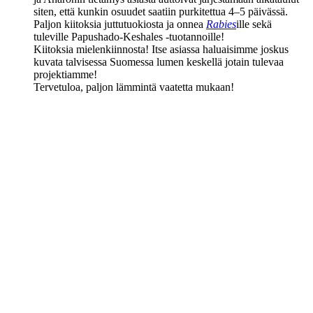
siten, että kunkin osuudet saatiin purkitettua 4–5 päivässä.
Paljon kiitoksia juttutuokiosta ja onnea
Rabies
ille sekä
tuleville Papushado-Keshales ‑tuotannoille!
Kiitoksia mielenkiinnosta! Itse asiassa haluaisimme joskus
kuvata talvisessa Suomessa lumen keskellä jotain tulevaa
projektiamme!
Tervetuloa, paljon lämmintä vaatetta mukaan!