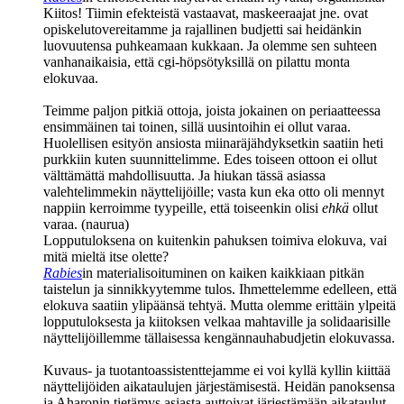
Kiitos! Tiimin efekteistä vastaavat, maskeeraajat jne. ovat
opiskelutovereitamme ja rajallinen budjetti sai heidänkin
luovuutensa puhkeamaan kukkaan. Ja olemme sen suhteen
vanhanaikaisia, että cgi‑höpsötyksillä on pilattu monta
elokuvaa.
Teimme paljon pitkiä ottoja, joista jokainen on periaatteessa
ensimmäinen tai toinen, sillä uusintoihin ei ollut varaa.
Huolellisen esityön ansiosta miinaräjähdyksetkin saatiin heti
purkkiin kuten suunnittelimme. Edes toiseen ottoon ei ollut
välttämättä mahdollisuutta. Ja hiukan tässä asiassa
valehtelimmekin näyttelijöille; vasta kun eka otto oli mennyt
nappiin kerroimme tyypeille, että toiseenkin olisi
ehkä
ollut
varaa. (naurua)
Lopputuloksena on kuitenkin pahuksen toimiva elokuva, vai
mitä mieltä itse olette?
Rabies
in materialisoituminen on kaiken kaikkiaan pitkän
taistelun ja sinnikkyytemme tulos. Ihmettelemme edelleen, että
elokuva saatiin ylipäänsä tehtyä. Mutta olemme erittäin ylpeitä
lopputuloksesta ja kiitoksen velkaa mahtaville ja solidaarisille
näyttelijöillemme tällaisessa kengännauhabudjetin elokuvassa.
Kuvaus‑ ja tuotantoassistenttejamme ei voi kyllä kyllin kiittää
näyttelijöiden aikataulujen järjestämisestä. Heidän panoksensa
ja Aharonin tietämys asiasta auttoivat järjestämään aikataulut