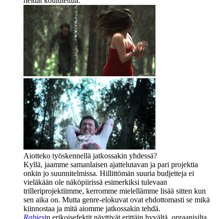
heidät koulutettua.
Aiotteko työskennellä jatkossakin yhdessä?
Kyllä, jaamme samanlaisen ajattelutavan ja pari projektia
onkin jo suunnitelmissa. Hillittömän suuria budjetteja ei
vieläkään ole näköpiirissä esimerkiksi tulevaan
trilleriprojektiimme, kerromme mielellämme lisää sitten kun
sen aika on. Mutta genre-elokuvat ovat ehdottomasti se mikä
kiinnostaa ja mitä aiomme jatkossakin tehdä.
Rabies
in erikoisefektit näyttivät erittäin hyvältä, orgaanisilta.