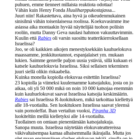
puhuen, emme tienneet millaista reaktiota odottaa!
Vähän kuin
Henry Fonda
Huuliharppukostaja
ssa...
Juuri niin! Rakastettava, aina hyvä ja oikeudenmukainen
sinisilmä vähän toisenlaisessa roolissa. Koekuvasimme itse
asiassa aika montaakin hyvää näyttelijää tuohon poliisin
rooliin, mutta Danny Geva naulasi hahmon vakuuttavimmin.
Kuulin että
Rabies
oli varsin suosittu teatterikierroksellaan
Israelissa?
Joo, se oli kaikkien aikojen menestyksekkäin kauhuelokuva
maassamme, jenkkituotannot, espanjalaiset ym. mukaan
lukien. Saimme genrelle paljon uusia ystäviä, sillä kukaan ei
katsele kauhuelokuvia Israelissa. Siksi sellaisen tekeminen
juuri siellä olikin riskaabelia.
Kuinka monella kopiolla elokuvaa esitettiin Israelissa?
23 kopiolla ja viimeksi kuulemamme katsojaluku, josta on jo
aikaa, oli yli 50 000 mikä on noin 10 000 katsojaa enemmän
kuin kauhuelokuvat saavat Israelissa katsojia keskimäärin.
Rabies
sai Israelissa R‑luokituksen, mikä tarkoittaa kiellettyä
alle 18‑vuotiailta. Sen luokituksen Israelissa saavat yleensä
vain pornoleffat. Ihan vertailun vuoksi,
Piranha 3D
luokiteltiin meillä kielletyksi alle 14‑vuotiailta.
Tuollainen on omiaan pienentämään katsojalukuja.
Sanopa muuta. Israelissa näytetään elokuvateattereissa
väkivaltaisempaa kamaa alhaisemmalla ikärajalla. Mutta jos
olet maan ensimmäisen slasher-elokuvan tekijä, sinulla on jo