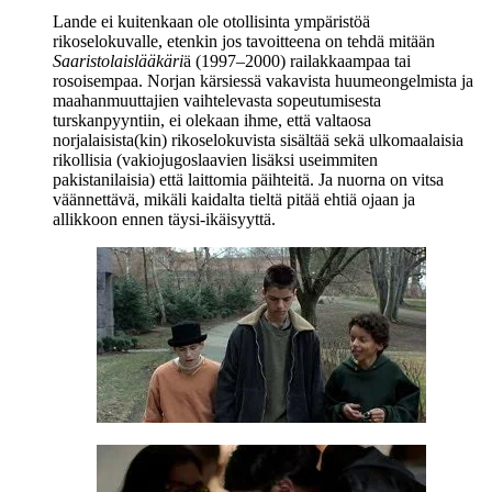
Lande ei kuitenkaan ole otollisinta ympäristöä
rikoselokuvalle, etenkin jos tavoitteena on tehdä mitään
Saaristolaislääkäri
ä (1997–2000) railakkaampaa tai
rosoisempaa. Norjan kärsiessä vakavista huumeongelmista ja
maahanmuuttajien vaihtelevasta sopeutumisesta
turskanpyyntiin, ei olekaan ihme, että valtaosa
norjalaisista(kin) rikoselokuvista sisältää sekä ulkomaalaisia
rikollisia (vakiojugoslaavien lisäksi useimmiten
pakistanilaisia) että laittomia päihteitä. Ja nuorna on vitsa
väännettävä, mikäli kaidalta tieltä pitää ehtiä ojaan ja
allikkoon ennen täysi-ikäisyyttä.