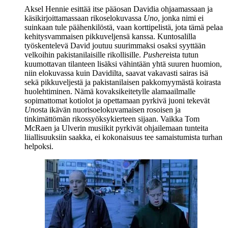
Aksel Hennie
esittää itse pääosan Davidia ohjaamassaan ja
käsikirjoittamassaan rikoselokuvassa
Uno
, jonka nimi ei
suinkaan tule päähenkilöstä, vaan korttipelistä, jota tämä pelaa
kehitysvammaisen pikkuveljensä kanssa. Kuntosalilla
työskentelevä David joutuu suurimmaksi osaksi syyttään
velkoihin pakistanilaisille rikollisille.
Pusher
eista tutun
kuumottavan tilanteen lisäksi vähintään yhtä suuren huomion,
niin elokuvassa kuin Davidilta, saavat vakavasti sairas isä
sekä pikkuveljestä ja pakistanilaisen pakkomyymästä koirasta
huolehtiminen. Nämä kovaksikeitetylle alamaailmalle
sopimattomat kotiolot ja opettamaan pyrkivä juoni tekevät
Uno
sta ikävän nuorisoelokuvamaisen rosoisen ja
tinkimättömän rikossyöksykierteen sijaan. Vaikka
Tom
McRaen
ja
Ulverin
musiikit pyrkivät ohjailemaan tunteita
liiallisuuksiin saakka, ei kokonaisuus tee samaistumista turhan
helpoksi.