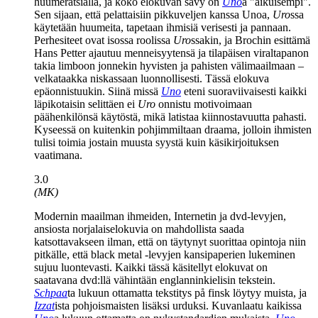
huumeratsialla, ja koko elokuvan sävy on
Uno
a "aikuisempi".
Sen sijaan, että pelattaisiin pikkuveljen kanssa Unoa,
Uro
ssa
käytetään huumeita, tapetaan ihmisiä verisesti ja pannaan.
Perhesiteet ovat isossa roolissa
Uro
ssakin, ja Brochin esittämä
Hans Petter ajautuu menneisyytensä ja tilapäisen viraltapanon
takia limboon jonnekin hyvisten ja pahisten välimaailmaan –
velkataakka niskassaan luonnollisesti. Tässä elokuva
epäonnistuukin. Siinä missä
Uno
eteni suoraviivaisesti kaikki
läpikotaisin selittäen ei
Uro
onnistu motivoimaan
päähenkilönsä käytöstä, mikä latistaa kiinnostavuutta pahasti.
Kyseessä on kuitenkin pohjimmiltaan draama, jolloin ihmisten
tulisi toimia jostain muusta syystä kuin käsikirjoituksen
vaatimana.
3.0
(MK)
Modernin maailman ihmeiden, Internetin ja dvd‑levyjen,
ansiosta norjalaiselokuvia on mahdollista saada
katsottavakseen ilman, että on täytynyt suorittaa opintoja niin
pitkälle, että black metal ‑levyjen kansipaperien lukeminen
sujuu luontevasti. Kaikki tässä käsitellyt elokuvat on
saatavana dvd:llä vähintään englanninkielisin tekstein.
Schpaa
ta lukuun ottamatta tekstitys på finsk löytyy muista, ja
Izzat
ista pohjoismaisten lisäksi urduksi. Kuvanlaatu kaikissa