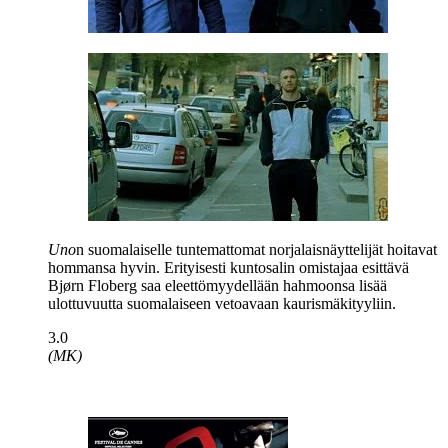
Uno
n suomalaiselle tuntemattomat norjalaisnäyttelijät hoitavat
hommansa hyvin. Erityisesti kuntosalin omistajaa esittävä
Bjørn Floberg
saa eleettömyydellään hahmoonsa lisää
ulottuvuutta suomalaiseen vetoavaan kaurismäkityyliin.
3.0
(MK)