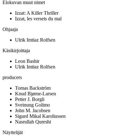
Elokuvan muut nimet
Izzat: A Killer Thriller
Izzat, les versets du mal
Ohjaaja
Ulrik Imtiaz Rolfsen
Käsikirjoittaja
Leon Bashir
Ulrik Imtiaz Rolfsen
producers
Tomas Backström
Knud Bjørne-Larsen
Petter J. Borgli
Sveinung Golimo
John M. Jacobsen
Sigurd Mikal Karoliussen
Nasrullah Qureshi
Näyttelijät