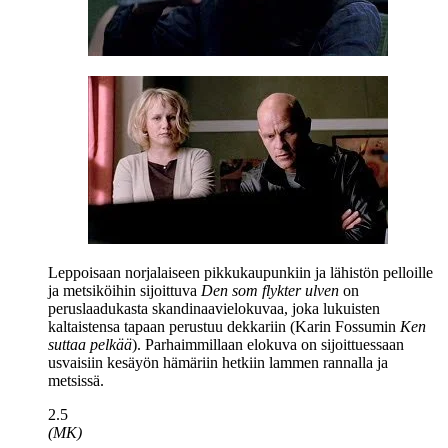
Leppoisaan norjalaiseen pikkukaupunkiin ja lähistön pelloille
ja metsiköihin sijoittuva
Den som flykter ulven
on
peruslaadukasta skandinaavielokuvaa, joka lukuisten
kaltaistensa tapaan perustuu dekkariin (
Karin Fossumin
Ken
suttaa pelkää
). Parhaimmillaan elokuva on sijoittuessaan
usvaisiin kesäyön hämäriin hetkiin lammen rannalla ja
metsissä.
2.5
(MK)