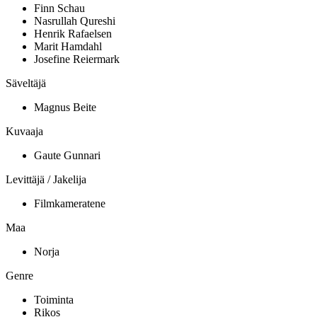
Finn Schau
Nasrullah Qureshi
Henrik Rafaelsen
Marit Hamdahl
Josefine Reiermark
Säveltäjä
Magnus Beite
Kuvaaja
Gaute Gunnari
Levittäjä / Jakelija
Filmkameratene
Maa
Norja
Genre
Toiminta
Rikos