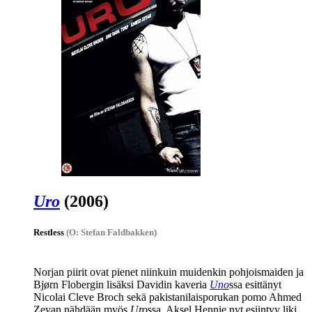
Uro
(2006)
Restless
(O: Stefan Faldbakken)
Norjan piirit ovat pienet niinkuin muidenkin pohjoismaiden ja
Bjørn Flobergin lisäksi Davidin kaveria
Uno
ssa esittänyt
Nicolai Cleve Broch
sekä pakistanilaisporukan pomo
Ahmed
Zeyan
nähdään myös
Uro
ssa. Aksel Hennie nyt esiintyy liki