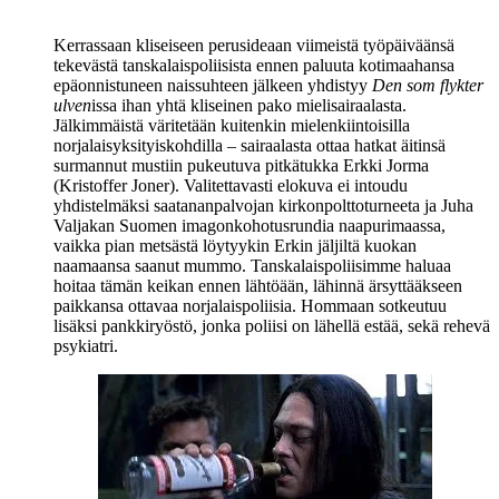
Kerrassaan kliseiseen perusideaan viimeistä työpäiväänsä
tekevästä tanskalaispoliisista ennen paluuta kotimaahansa
epäonnistuneen naissuhteen jälkeen yhdistyy
Den som flykter
ulven
issa ihan yhtä kliseinen pako mielisairaalasta.
Jälkimmäistä väritetään kuitenkin mielenkiintoisilla
norjalaisyksityiskohdilla – sairaalasta ottaa hatkat äitinsä
surmannut mustiin pukeutuva pitkätukka Erkki Jorma
(
Kristoffer Joner
). Valitettavasti elokuva ei intoudu
yhdistelmäksi saatananpalvojan kirkonpolttoturneeta ja
Juha
Valjakan
Suomen imagonkohotusrundia naapurimaassa,
vaikka pian metsästä löytyykin Erkin jäljiltä kuokan
naamaansa saanut mummo. Tanskalaispoliisimme haluaa
hoitaa tämän keikan ennen lähtöään, lähinnä ärsyttääkseen
paikkansa ottavaa norjalaispoliisia. Hommaan sotkeutuu
lisäksi pankkiryöstö, jonka poliisi on lähellä estää, sekä rehevä
psykiatri.