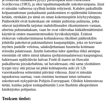
Scarface
ssa (1983), ja siksi tapahtumapaikalle uskottavampana.
Izzat
ei missään vaiheessa syyllistä ketään erityisesti. Kahden paikallisille
kelpaamattoman paskaduunin paiskominen ei epäilemättä kiinnosta
ketään, etenkään jos tämä on oman kokemuspiirin köyhyyshuippu.
Päähenkilöt eivät kuitenkaan ole mitään puhtoisia pulmusia, jotka
ottavat tarjottimella tarjotun mahdollisuuden rikastumiseen vastaan,
uhreista puhumattakaan, vaan he ovat väkivaltaa häikäilemättömästi
käyttäviä omien maanmiestensäkin hyväksikäyttäjiä. Eräässä
elokuvan vaikuttavimmassa kohtauksessa rikolliset päähenkilön
johdolla pakottavat pakistanilaisen kaupanpitäjän, joka on korviaan
myöten pankille veloissa, salakuljettamaan huumeita kotimaan
reissulta palatessaan.
Izzat
in katsottua tulee ajateltua ehkä aiempaa
enemmän oli sitten missä tahansa (pohjoismaalaisessa) kaupungissa;
hakiessaan epäilyttävän halvan Frutti di maren tai Hawaiin
paikallisesta pizzakebabista, tai havaitessaan, että sama yksittäinen
tyyppi myy sitä pizzaa tai pitää kulmapuotia auki yli 12h
vuorokaudessa seitsemänä päivänä viikossa.
Izzat
ei missään
tapauksessa saarnaa, vaan onnistuu tuomaan tutun tarinansa
uskottavasti nykypäivän Pohjois-Eurooppaan. Olisikin kiinnostavaa
tietää, kuinka paljon tositapahtumiin
Leon Bashirin
alkuperäinen
käsikirjoitus pohjautuu.
Teoksen tiedot: