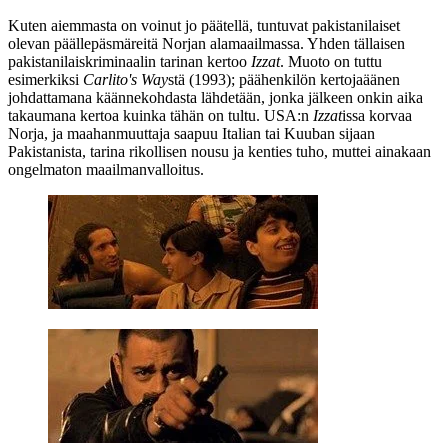
Kuten aiemmasta on voinut jo päätellä, tuntuvat pakistanilaiset
olevan päällepäsmäreitä Norjan alamaailmassa. Yhden tällaisen
pakistanilaiskriminaalin tarinan kertoo
Izzat
. Muoto on tuttu
esimerkiksi
Carlito's Way
stä (1993); päähenkilön kertojaäänen
johdattamana käännekohdasta lähdetään, jonka jälkeen onkin aika
takaumana kertoa kuinka tähän on tultu. USA:n
Izzat
issa korvaa
Norja, ja maahanmuuttaja saapuu Italian tai Kuuban sijaan
Pakistanista, tarina rikollisen nousu ja kenties tuho, muttei ainakaan
ongelmaton maailmanvalloitus.