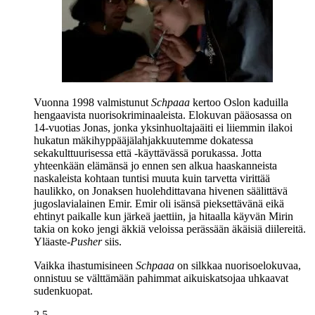
Vuonna 1998 valmistunut
Schpaaa
kertoo Oslon kaduilla
hengaavista nuorisokriminaaleista. Elokuvan pääosassa on
14‑vuotias Jonas, jonka yksinhuoltajaäiti ei liiemmin ilakoi
hukatun mäkihyppääjälahjakkuutemme dokatessa
sekakulttuurisessa että ‑käyttävässä porukassa. Jotta
yhteenkään elämänsä jo ennen sen alkua haaskanneista
naskaleista kohtaan tuntisi muuta kuin tarvetta virittää
haulikko, on Jonaksen huolehdittavana hivenen säälittävä
jugoslavialainen Emir. Emir oli isänsä pieksettävänä eikä
ehtinyt paikalle kun järkeä jaettiin, ja hitaalla käyvän Mirin
takia on koko jengi äkkiä veloissa perässään äkäisiä diilereitä.
Yläaste-
Pusher
siis.
Vaikka ihastumisineen
Schpaaa
on silkkaa nuorisoelokuvaa,
onnistuu se välttämään pahimmat aikuiskatsojaa uhkaavat
sudenkuopat.
2.5