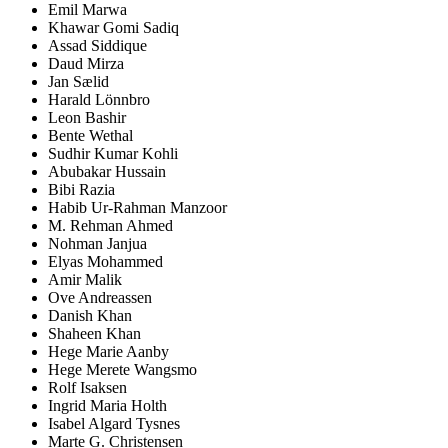
Emil Marwa
Khawar Gomi Sadiq
Assad Siddique
Daud Mirza
Jan Sælid
Harald Lönnbro
Leon Bashir
Bente Wethal
Sudhir Kumar Kohli
Abubakar Hussain
Bibi Razia
Habib Ur-Rahman Manzoor
M. Rehman Ahmed
Nohman Janjua
Elyas Mohammed
Amir Malik
Ove Andreassen
Danish Khan
Shaheen Khan
Hege Marie Aanby
Hege Merete Wangsmo
Rolf Isaksen
Ingrid Maria Holth
Isabel Algard Tysnes
Marte G. Christensen