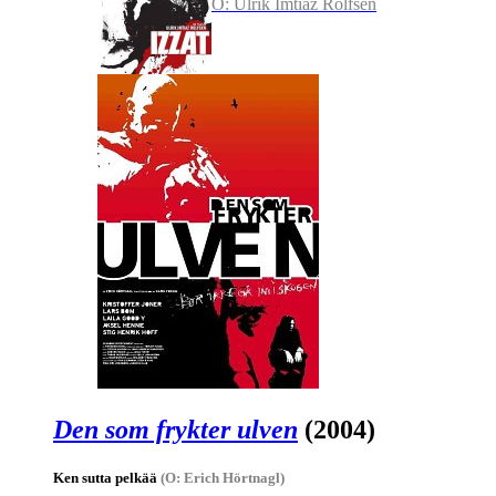
O: Ulrik Imtiaz Rolfsen
Den som frykter ulven
(2004)
Ken sutta pelkää
(O: Erich Hörtnagl)