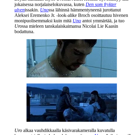
jokaisessa norjalaiselokuvassa, kuten
Den som frykter
ulven
issakin.
Uno
ssa lähinnä hämmentyneenä jurottanut
Aleksei Eremenko Jr.
‑look‑alike Broch osoittautuu hivenen
monipuolisemmaksi kuin mitä
Uno
antoi ymmärtää, ja tuo
Uro
ssa mieleen tanskalaiskaimansa
Nicolai Lie Kaasin
bodattuna.
Uro
alkaa vauhdikkaalla käsivarakameralla kuvatulla