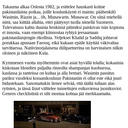
Takauma alkaa Oslosta 1982, ja esittelee hauskasti kolme
pakistanilaista poikaa, joille koulunkäynti ei maistu: päähenkilö
Wasimin, Riazin ja... öh, Munawarin. Munawar. On siinä miehellä
nimi, saa kiittää allahia, ettei päätynyt tuolla nimellä Suomeen.
Tulevaisuus kahta duunia henkinsä pitimiksi paiskivan isän kopiona
ei innosta, vaan enempi kiinnostaa ryhtyä jeesaamaan
pakistanilaisjengin rikollisia. Veljekset Khalid ja Saddiq johtavat
porukkaa apunaan Farooq, eikä kukaan epäile käyttää väkivaltaa
tarvittaessa. Natiivinorjalaisena diilipartnerina on harvinaisen nilkin
oloinen ja näköinen Kula.
Kymmenen vuotta myöhemmin ovat asiat hyvällä tolalla; kokaainia
kiskotaan blondien paljailta rinnoilta shampanjan kuohuessa,
kaulassa ja ranteissa on kultaa ja alla bemari. Wasimin passitus
pariksi vuodeksi koraanikouluun Pakistaniin ei ollut este eikä juuri
hidastekaan. Sanomattakin lienee selvää, että täältä tullaan alas
rytisten, ja tässä
Izzat
välttelee tunnettujen esikuviensa juonikuviot.
Genren checklististä ei silti montaa kohtaa jää merkkaamatta.