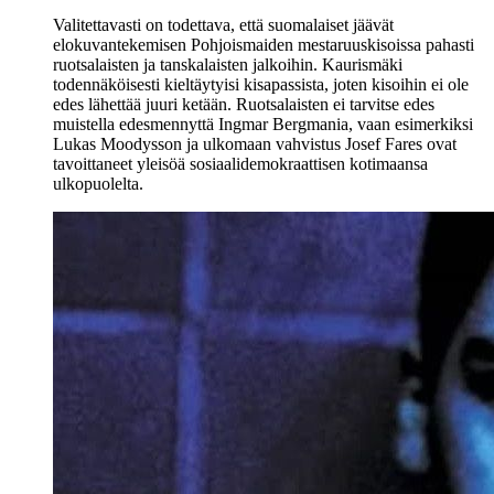
Valitettavasti on todettava, että suomalaiset jäävät
elokuvantekemisen Pohjoismaiden mestaruuskisoissa pahasti
ruotsalaisten ja tanskalaisten jalkoihin. Kaurismäki
todennäköisesti kieltäytyisi kisapassista, joten kisoihin ei ole
edes lähettää juuri ketään. Ruotsalaisten ei tarvitse edes
muistella edesmennyttä Ingmar Bergmania, vaan esimerkiksi
Lukas Moodysson ja ulkomaan vahvistus Josef Fares ovat
tavoittaneet yleisöä sosiaalidemokraattisen kotimaansa
ulkopuolelta.