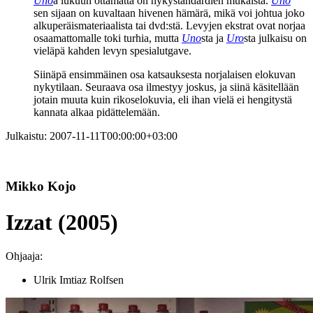
Uno
a lukuun ottamatta on nykystandardien mukaista.
Uno
sen sijaan on kuvaltaan hivenen hämärä, mikä voi johtua joko
alkuperäismateriaalista tai dvd:stä. Levyjen ekstrat ovat norjaa
osaamattomalle toki turhia, mutta
Uno
sta ja
Uro
sta julkaisu on
vieläpä kahden levyn spesialutgave.
Siinäpä ensimmäinen osa katsauksesta norjalaisen elokuvan
nykytilaan. Seuraava osa ilmestyy joskus, ja siinä käsitellään
jotain muuta kuin rikoselokuvia, eli ihan vielä ei hengitystä
kannata alkaa pidättelemään.
Julkaistu:
2007-11-11T00:00:00+03:00
Mikko Kojo
Izzat (2005)
Ohjaaja:
Ulrik Imtiaz Rolfsen