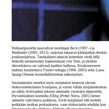
Dekkaripuolelta tasavahvat suorittajat
Beck
(1997–) ja
Wallander
(2005–2013) ‑sarjoista takaavat kärkipaikat etenkin
joukkuelajeissa. Tanskalaiset taitavat kuitenkin viedä tällä
hetkellä mestaruuden kapteeninaan
von Trier
, ja etenkin
rikoselokuva on vahvasti juuttien hallussa. Kisakoneeseen
mahtuu kuumottava
Pusher
-trilogia (1996–2005) sekä
Lasse
Spang Olsenin
komediallisemmat näkemykset.
Suomalaisten onneksi myös norjalaiset tuntuvat olevan
elokuvantekemisen b‑sarjassa, ja varsin vähän norjalaisteoksia
on nähty festivaaleja lukuun ottamatta vuonojen itäpuolella.
Hyväntuulinen komedia
Elling
(
Petter Næss
, 2001) lienee
säännön vahvistava poikkeus. Eivät norjalaiset silti keskity
perkkään turskan perkaukseen, vaan elokuviakin tehdään kun
öljynporaukselta ehditään. Elitistin ulkomaantoimitus