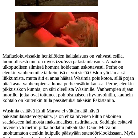
Mafiaelokuvissakin henkilöiden italialaisuus on vahvasti esillä,
luonnollisesti niin on myös
Izzat
issa pakistanilaisuus. Ainakin
ulkopuolisen silmissä homma hoidetaan uskottavasti. Perhe on
etenkin vanhemmille tärkein; isä ei voi sietää Oslon yöelämässä
liikkumista, mutta äiti ei anna häätää Wasimia pois kotoa, sillä pojan
pitää asua vanhempiensa luona perheensäkin kanssa. Perhe, etenkin
pikkusiskon kunnia, on silti oleellista Wasimille. Vanhempien sijaan
nuorille, jotka ovat tottuneet pohjoismaiseen hyvinvointiin, kauhein
kohtalo on kuitenkin tulla passitetuksi takaisin Pakistaniin.
Wasimia esittävä
Emil Marwa
ei välttämättä näytä
pakistanilaisstereotypialta, ja on ehkä hivenen kiltin näköinen
saadakseen hahmosta maksimaalisen ristiriitaisen. Saddiqia esittävä
hivenen yli metrin pitkä bodattu pitkätukka
Daud Mirza
on
unohtumaton etenkin huipulle päästyään sutenööri-lookissaan. Myös