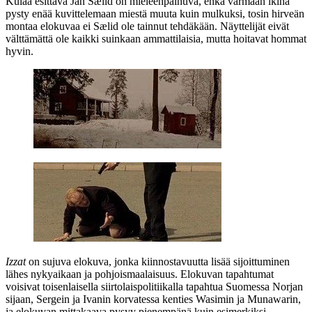
Kulaa esittävä
Jan Sælid
on mieleenpainuva, enkä varmaan ikinä
pysty enää kuvittelemaan miestä muuta kuin mulkuksi, tosin hirveän
montaa elokuvaa ei Sælid ole tainnut tehdäkään. Näyttelijät eivät
välttämättä ole kaikki suinkaan ammattilaisia, mutta hoitavat hommat
hyvin.
Izzat
on sujuva elokuva, jonka kiinnostavuutta lisää sijoittuminen
lähes nykyaikaan ja pohjoismaalaisuus. Elokuvan tapahtumat
voisivat toisenlaisella siirtolaispolitiikalla tapahtua Suomessa Norjan
sijaan, Sergein ja Ivanin korvatessa kenties Wasimin ja Munawarin,
ja elokuvan mittakaava pysyy pienempänä kuin esimerkiksi