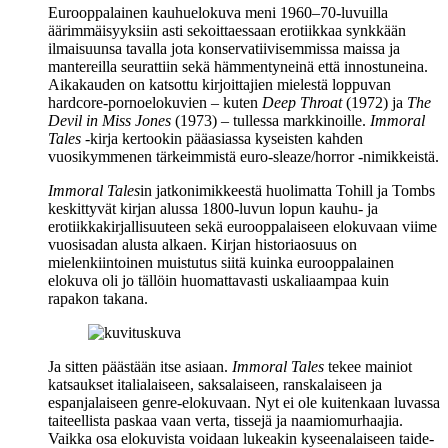
Eurooppalainen kauhuelokuva meni 1960–70‑luvuilla
äärimmäisyyksiin asti sekoittaessaan erotiikkaa synkkään
ilmaisuunsa tavalla jota konservatiivisemmissa maissa ja
mantereilla seurattiin sekä hämmentyneinä että innostuneina.
Aikakauden on katsottu kirjoittajien mielestä loppuvan
hardcore-pornoelokuvien – kuten
Deep Throat
(1972) ja
The
Devil in Miss Jones
(1973) – tullessa markkinoille.
Immoral
Tales
‑kirja kertookin pääasiassa kyseisten kahden
vuosikymmenen tärkeimmistä euro-sleaze/horror ‑nimikkeistä.
Immoral Tales
in jatkonimikkeestä huolimatta Tohill ja Tombs
keskittyvät kirjan alussa 1800‑luvun lopun kauhu‑ ja
erotiikkakirjallisuuteen sekä eurooppalaiseen elokuvaan viime
vuosisadan alusta alkaen. Kirjan historiaosuus on
mielenkiintoinen muistutus siitä kuinka eurooppalainen
elokuva oli jo tällöin huomattavasti uskaliaampaa kuin
rapakon takana.
Ja sitten päästään itse asiaan.
Immoral Tales
tekee mainiot
katsaukset italialaiseen, saksalaiseen, ranskalaiseen ja
espanjalaiseen genre-elokuvaan. Nyt ei ole kuitenkaan luvassa
taiteellista paskaa vaan verta, tissejä ja naamiomurhaajia.
Vaikka osa elokuvista voidaan lukeakin kyseenalaiseen taide-