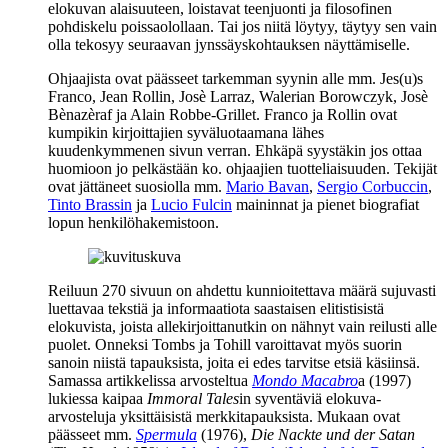
elokuvan alaisuuteen, loistavat teenjuonti ja filosofinen
pohdiskelu poissaolollaan. Tai jos niitä löytyy, täytyy sen vain
olla tekosyy seuraavan jynssäyskohtauksen näyttämiselle.
Ohjaajista ovat päässeet tarkemman syynin alle mm.
Jes(u)s
Franco
,
Jean Rollin
,
Josè Larraz
,
Walerian Borowczyk
,
Josè
Bènazèraf
ja
Alain Robbe-Grillet
. Franco ja Rollin ovat
kumpikin kirjoittajien syväluotaamana lähes
kuudenkymmenen sivun verran. Ehkäpä syystäkin jos ottaa
huomioon jo pelkästään ko. ohjaajien tuotteliaisuuden. Tekijät
ovat jättäneet suosiolla mm.
Mario Bavan
,
Sergio Corbuccin
,
Tinto Brassin
ja
Lucio Fulcin
maininnat ja pienet biografiat
lopun henkilöhakemistoon.
Reiluun 270 sivuun on ahdettu kunnioitettava määrä sujuvasti
luettavaa tekstiä ja informaatiota saastaisen elitistisistä
elokuvista, joista allekirjoittanutkin on nähnyt vain reilusti alle
puolet. Onneksi Tombs ja Tohill varoittavat myös suorin
sanoin niistä tapauksista, joita ei edes tarvitse etsiä käsiinsä.
Samassa artikkelissa arvosteltua
Mondo Macabro
a (1997)
lukiessa kaipaa
Immoral Tales
in syventäviä elokuva-
arvosteluja yksittäisistä merkkitapauksista. Mukaan ovat
päässeet mm.
Spermula
(1976),
Die Nackte und der Satan