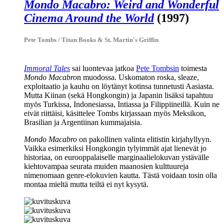
Mondo Macabro: Weird and Wonderful
Cinema Around the World
(1997)
Pete Tombs / Titan Books & St. Martin's Griffin
Immoral Tales
sai luontevaa jatkoa
Pete Tombsin
toimesta
Mondo Macabro
n muodossa. Uskomaton roska, sleaze,
exploitaatio ja kauhu on löytänyt kotinsa tunnetusti Aasiasta.
Mutta Kiinan (sekä Hongkongin) ja Japanin lisäksi tapahtuu
myös Turkissa, Indonesiassa, Intiassa ja Filippiineillä. Kuin ne
eivät riittäisi, käsittelee Tombs kirjassaan myös Meksikon,
Brasilian ja Argentiinan kummajaisia.
Mondo Macabro
on pakollinen valinta elitistin kirjahyllyyn.
Vaikka esimerkiksi Hongkongin tylyimmät ajat lienevät jo
historiaa, on eurooppalaiselle marginaalielokuvan ystävälle
kiehtovampaa seurata muiden maanosien kulttuureja
nimenomaan genre-elokuvien kautta. Tästä voidaan tosin olla
montaa mieltä mutta teiltä ei nyt kysytä.