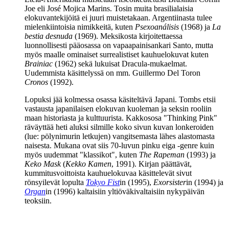
Joe eli
José Mojica Marins
. Tosin muita brasilialaisia
elokuvantekijöitä ei juuri muistetakaan. Argentiinasta tulee
mielenkiintoisia nimikkeitä, kuten
Psexoanálisis
(1968) ja
La
bestia desnuda
(1969). Meksikosta kirjoitettaessa
luonnollisesti pääosassa on vapaapainisankari Santo, mutta
myös maalle ominaiset surrealistiset kauhuelokuvat kuten
Brainiac
(1962) sekä lukuisat Dracula-mukaelmat.
Uudemmista käsittelyssä on mm.
Guillermo Del Toron
Cronos
(1992).
Lopuksi jää kolmessa osassa käsiteltävä Japani. Tombs etsii
vastausta japanilaisen elokuvan kuoleman ja seksin rooliin
maan historiasta ja kulttuurista. Kakkososa "Thinking Pink"
räväyttää heti aluksi silmille koko sivun kuvan lonkeroiden
(lue: pölynimurin letkujen) vangitsemasta lähes alastomasta
naisesta. Mukana ovat siis 70‑luvun pinku eiga ‑genre kuin
myös uudemmat "klassikot", kuten
The Rapeman
(1993) ja
Keko Mask
(
Kekko Kamen
, 1991). Kirjan päättävät,
kummitusvoittoista kauhuelokuvaa käsittelevät sivut
rönsyilevät lopulta
Tokyo Fist
in (1995),
Exorsister
in (1994) ja
Organ
in (1996) kaltaisiin yltiöväkivaltaisiin nykypäivän
teoksiin.