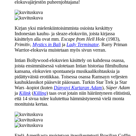
elokuvajärjestön puheenjohtajana!
Kirjan yksi mielenkiintoisimmista osioista keskittyy
Indonesian kauhu‑ ja sleaze-elokuviin, joista kirjassa
käsittelyn alla ovat mm.
Escape from Hell Hole
(1983),
Primitiv
,
Mystics in Bali
ja
Lady Terminator
.
Barry Priman
Warrior-elokuvia muistetaan myös sivun verran.
Intian Bollywood-elokuvien käsittely on kahdessa osassa,
joista ensimmäisessä valotetaan Intian historiaa filmihulluna
kansana, elokuvien spontaaneja musikaalikohtauksia ja
pidättyväistä erotiikkaa. Toisessa osassa
Ramsayn
veljesten
kauhuklassikot pääsevät pääosaan. Turkin Star Trek ja Star
Wars ‑kopiot (kuten
Dünyayi Kurtaran Adam
),
Süper Adam
ja
Kilink
(
Killing
) taas ovat jotain niin häiriintyneen elitististä,
että 14 sivua tulee kulutettua hämmästyneenä vielä monta
monituista kertaa.
Etelä-Amerikasta muistetaan itseoikeutetusti Brasilian Coffin