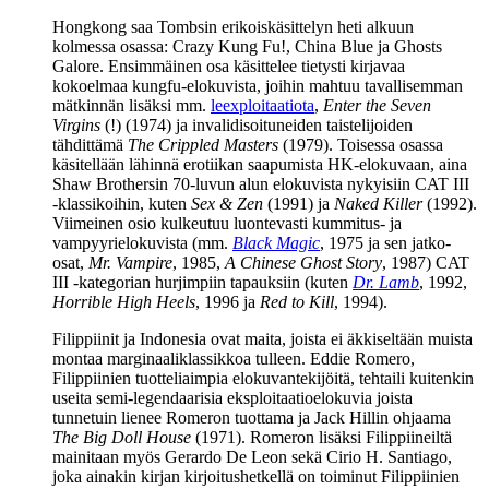
Hongkong saa Tombsin erikoiskäsittelyn heti alkuun
kolmessa osassa: Crazy Kung Fu!, China Blue ja Ghosts
Galore. Ensimmäinen osa käsittelee tietysti kirjavaa
kokoelmaa kungfu-elokuvista, joihin mahtuu tavallisemman
mätkinnän lisäksi mm.
leexploitaatiota
,
Enter the Seven
Virgins
(!) (1974) ja invalidisoituneiden taistelijoiden
tähdittämä
The Crippled Masters
(1979). Toisessa osassa
käsitellään lähinnä erotiikan saapumista HK‑elokuvaan, aina
Shaw Brothersin 70‑luvun alun elokuvista nykyisiin CAT III
‑klassikoihin, kuten
Sex & Zen
(1991) ja
Naked Killer
(1992).
Viimeinen osio kulkeutuu luontevasti kummitus‑ ja
vampyyrielokuvista (mm.
Black Magic
, 1975 ja sen jatko-
osat,
Mr. Vampire
, 1985,
A Chinese Ghost Story
, 1987)
CAT
III
‑kategorian hurjimpiin tapauksiin (kuten
Dr. Lamb
, 1992,
Horrible High Heels
, 1996 ja
Red to Kill
, 1994).
Filippiinit ja Indonesia ovat maita, joista ei äkkiseltään muista
montaa marginaaliklassikkoa tulleen.
Eddie Romero
,
Filippiinien tuotteliaimpia elokuvantekijöitä, tehtaili kuitenkin
useita semi-legendaarisia eksploitaatioelokuvia joista
tunnetuin lienee Romeron tuottama ja
Jack Hillin
ohjaama
The Big Doll House
(1971). Romeron lisäksi Filippiineiltä
mainitaan myös
Gerardo De Leon
sekä
Cirio H. Santiago
,
joka ainakin kirjan kirjoitushetkellä on toiminut Filippiinien