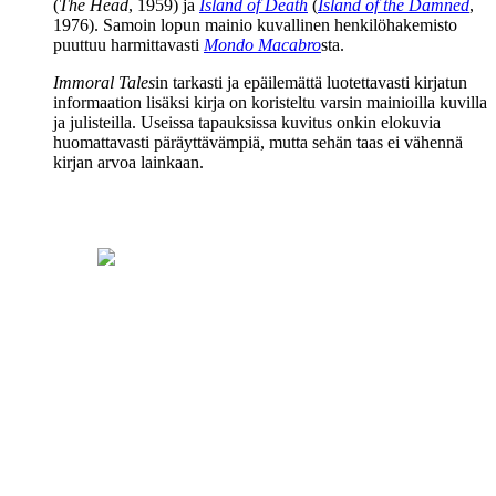
(
The Head
, 1959) ja
Island of Death
(
Island of the Damned
,
1976). Samoin lopun mainio kuvallinen henkilöhakemisto
puuttuu harmittavasti
Mondo Macabro
sta.
Immoral Tales
in tarkasti ja epäilemättä luotettavasti kirjatun
informaation lisäksi kirja on koristeltu varsin mainioilla kuvilla
ja julisteilla. Useissa tapauksissa kuvitus onkin elokuvia
huomattavasti päräyttävämpiä, mutta sehän taas ei vähennä
kirjan arvoa lainkaan.