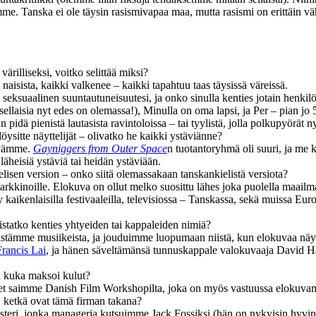
Tanska ei ole täysin rasismivapaa maa, mutta rasismi on erittäin väh
illiseksi, voitko selittää miksi?
aisista, kaikki valkenee – kaikki tapahtuu taas täysissä väreissä.
suaalinen suuntautuneisuutesi, ja onko sinulla kenties jotain henkilök
isia nyt edes on olemassa!), Minulla on oma lapsi, ja Per – pian jo 50‑
ä pienistä lautasista ravintoloissa – tai tyylistä, jolla polkupyörät n
öysitte näyttelijät – olivatko he kaikki ystäviänne?
tävämme.
Gayniggers from Outer Space
n tuotantoryhmä oli suuri, ja me
äheisiä ystäviä tai heidän ystäviään.
elisen version – onko siitä olemassakaan tanskankielistä versiota?
rkkinoille. Elokuva on ollut melko suosittu lähes joka puolella maail
y kaikenlaisilla festivaaleilla, televisiossa – Tanskassa, sekä muissa 
istatko kenties yhtyeiden tai kappaleiden nimiä?
ämme musiikeista, ja jouduimme luopumaan niistä, kun elokuvaa näytettii
Francis Lai
, ja hänen säveltämänsä tunnuskappale valokuvaaja
David H
a kuka maksoi kulut?
neet saimme Danish Film Workshopilta, joka on myös vastuussa elokuva
, ketkä ovat tämä firman takana?
kesteri, jonka manageria kutsuimme
Jack Fossiksi
(hän on nykyisin hyvin 