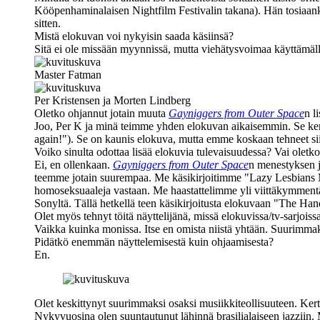
Kööpenhaminalaisen Nightfilm Festivalin takana). Hän tosiaanki
sitten.
Mistä elokuvan voi nykyisin saada käsiinsä?
Sitä ei ole missään myynnissä, mutta viehätysvoimaa käyttämäl
Master Fatman
Per Kristensen ja Morten Lindberg
Oletko ohjannut jotain muuta
Gayniggers from Outer Space
n l
Joo, Per K ja minä teimme yhden elokuvan aikaisemmin. Se kerto
again!"
). Se on kaunis elokuva, mutta emme koskaan tehneet siihe
Voiko sinulta odottaa lisää elokuvia tulevaisuudessa? Vai oletk
Ei, en ollenkaan.
Gayniggers from Outer Space
n menestyksen 
teemme jotain suurempaa. Me käsikirjoitimme "Lazy Lesbians MC
homoseksuaaleja vastaan. Me haastattelimme yli viittäkymmentä
Sonyltä. Tällä hetkellä teen käsikirjoitusta elokuvaan "The Ha
Olet myös tehnyt töitä näyttelijänä, missä elokuvissa/tv-sarjoiss
Vaikka kuinka monissa. Itse en omista niistä yhtään. Suurimmaks
Pidätkö enemmän näyttelemisestä kuin ohjaamisesta?
En.
Olet keskittynyt suurimmaksi osaksi musiikkiteollisuuteen. Kertoi
Nykyvuosina olen suuntautunut lähinnä brasilialaiseen jazzii