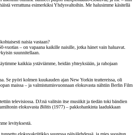
äistä verrattuna esimerkiksi Yhdysvaltoihin. Me halusimme käsitellä
ohtaisesti naisia vastaan?
vuotias – on vapaana kaikille naisille, jotka hänet vain haluavat.
ykyisin suunnitellaan.
 käytimme kaikkia ystäviämme, heidän yhteyksiään, ja rahojaan
maa. Se pyöri kolmen kuukauden ajan New Yorkin teattereissa, oli
Euroopan maissa – ja valmistumisvuonnaan elokuvasta nähtiin Berlin Film
n televisiossa. DJ:nä valitsin itse musiikit ja tiedän toki bändien
amiltonin
elokuvasta
Bilitis
(1977) – pakkohankinta laadukkaan
mme levityksestä.
tunnettu elokuvakriitikko suuressa päivälehdessä, ja mies suositun