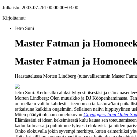
Julkaistu:
2003-07-26T00:00:00+03:00
Kirjoittanut:
Jetro Suni
Master Fatman ja Homoneeke
Master Fatman ja Homoneeke
Haastattelussa Morten Lindberg (tuttavallisemmin Master Fatman
Jetro Suni:
Kertoisitko aluksi lyhyesti itsestäsi ja elämänasentee
Morten Lindberg:
Olen muusikko ja DJ Kööpenhaminasta, Tanskas
on melkein valittu kahdesti – teen omaa talk‑show'tani paikalli
ratkaisuna kaikkiin ongelmiin. Sellainen naiivi hippityylinen us
Miten päädyit ohjaamaan elokuvan
Gayniggers from Outer Sp
Elämässäni ei idean keksimisestä kulu kauaa sen toteuttamisee
kadunkulmassa ja puhuimme lyhyesti elokuvista ja niiden paris
Onko elokuvalla jokin syvempi merkitys, kuten esimerkiksi yhtei
Totta kai sillä on syvempi merkitys, se ei kuitenkaan ole yhteis