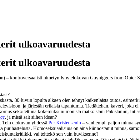
rit ulkoavaruudesta
rit ulkoavaruudesta
) – kontroversaalisti nimetyn lyhytelokuvan Gayniggers from Outer Spac
stasi?
ta. 80‑luvun lopulta alkaen olen tehnyt kaikenlaista outoa, esimerkik
stelevisioon, ja järjestän erilaisia tapahtumia. Tiedättehän, kaveri, 
komus sekoitettuna kokemuksiini monista matkoistani Pakistaniin, Intiaan
ace
, ja mistä sait siihen idean?
n. Tein elokuvan yhdessä
Per Kristensenin
– vanhempi, paljon minua syn
sa puuhastelusta. Homoseksuaalisuus on aina kiinnostanut minua, samoi
skuntakritiikki, vai teittekö sen vain huviksenne?
kuntakritiikki (olemme liian fiksuja tehdäksemme mitään sellaista). Niih