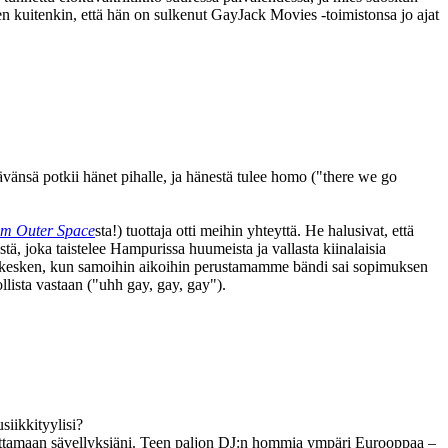
n kuitenkin, että hän on sulkenut GayJack Movies ‑toimistonsa jo ajat
änsä potkii hänet pihalle, ja hänestä tulee homo (
"there we go
om Outer Space
sta!) tuottaja otti meihin yhteyttä. He halusivat, että
 joka taistelee Hampurissa huumeista ja vallasta kiinalaisia
in kesken, kun samoihin aikoihin perustamamme bändi sai sopimuksen
lista vastaan (
"uhh gay, gay, gay"
).
siikkityylisi?
oittamaan sävellyksiäni. Teen paljon DJ:n hommia ympäri Eurooppaa –