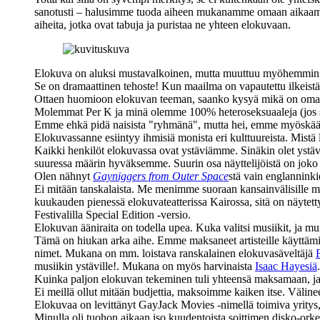
sanotusti – halusimme tuoda aiheen mukanamme omaan aikaamme. 
aiheita, jotka ovat tabuja ja puristaa ne yhteen elokuvaan.
Elokuva on aluksi mustavalkoinen, mutta muuttuu myöhemmin vär
Se on dramaattinen tehoste! Kun maailma on vapautettu ilkeistä n
Ottaen huomioon elokuvan teeman, saanko kysyä mikä on oma sek
Molemmat Per K ja minä olemme 100% heteroseksuaaleja (jos sella
Emme ehkä pidä naisista "ryhmänä", mutta hei, emme myöskään pid
Elokuvassanne esiintyy ihmisiä monista eri kulttuureista. Mistä l
Kaikki henkilöt elokuvassa ovat ystäviämme. Sinäkin olet ys
suuressa määrin hyväksemme. Suurin osa näyttelijöistä on joko l
Olen nähnyt
Gayniggers from Outer Space
stä vain englanninki
Ei mitään tanskalaista. Me menimme suoraan kansainvälisille ma
kuukauden pienessä elokuvateatterissa Kairossa, sitä on näytett
Festivalilla Special Edition ‑versio.
Elokuvan ääniraita on todella upea. Kuka valitsi musiikit, ja mu
Tämä on hiukan arka aihe. Emme maksaneet artisteille käyttämist
nimet. Mukana on mm. loistava ranskalainen elokuvasäveltäjä
musiikin ystäville!. Mukana on myös harvinaista
Isaac Hayesiä
.
Kuinka paljon elokuvan tekeminen tuli yhteensä maksamaan, j
Ei meillä ollut mitään budjettia, maksoimme kaiken itse. Väli
Elokuvaa on levittänyt GayJack Movies ‑nimellä toimiva yritys
Minulla oli tuohon aikaan iso kuudentoista soittimen disko-or