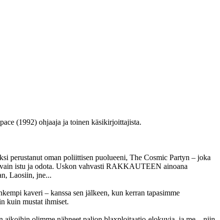
e (1992) ohjaaja ja toinen käsikirjoittajista.
si perustanut oman poliittisen puolueeni, The Cosmic Partyn – joka
joka ei vain istu ja odota. Uskon vahvasti RAKKAUTEEN ainoana
, Laosiin, jne...
kempi kaveri – kanssa sen jälkeen, kun kerran tapasimme
n kuin mustat ihmiset.
in aikoihin olimme nähneet paljon blaxploitaatio-elokuvia, ja me – niin