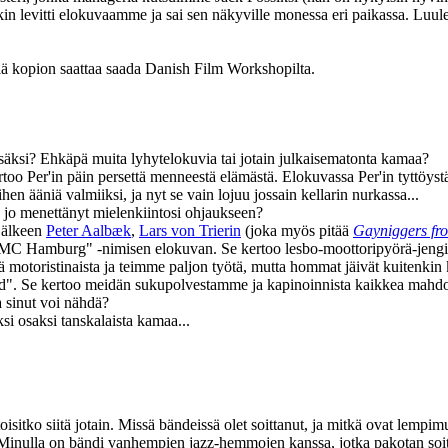
n levitti elokuvaamme ja sai sen näkyville monessa eri paikassa. Luule
lä kopion saattaa saada Danish Film Workshopilta.
isäksi? Ehkäpä muita lyhytelokuvia tai jotain julkaisematonta kamaa?
o Per'in päin persettä menneestä elämästä. Elokuvassa Per'in tyttöystäv
n ääniä valmiiksi, ja nyt se vain lojuu jossain kellarin nurkassa...
o jo menettänyt mielenkiintosi ohjaukseen?
jälkeen
Peter Aalbæk
,
Lars von Trierin
(joka myös pitää
Gayniggers fr
 Hamburg" ‑nimisen elokuvan. Se kertoo lesbo-moottoripyörä-jengistä,
 motoristinaista ja teimme paljon työtä, mutta hommat jäivät kuitenk
nd". Se kertoo meidän sukupolvestamme ja kapinoinnista kaikkea mahdol
a sinut voi nähdä?
i osaksi tanskalaista kamaa...
sitko siitä jotain. Missä bändeissä olet soittanut, ja mitkä ovat lempimu
n. Minulla on bändi vanhempien jazz-hemmojen kanssa, jotka pakotan s